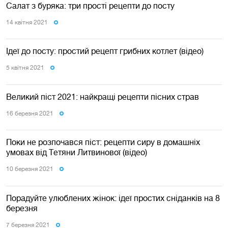
Салат з буряка: три прості рецепти до посту
14 квiтня 2021
Ідеї до посту: простий рецепт грибних котлет (відео)
5 квiтня 2021
Великий піст 2021: найкращі рецепти пісних страв
16 березня 2021
Поки не розпочався піст: рецепти сиру в домашніх
умовах від Тетяни Литвинової (відео)
10 березня 2021
Порадуйте улюблених жінок: ідеї простих сніданків на 8
березня
7 березня 2021