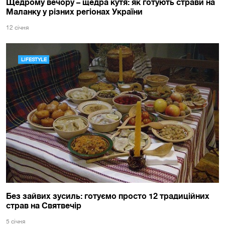
Щедрому вечору – щедра кутя: як готують страви на
Маланку у різних регіонах України
12 сiчня
LIFESTYLE
Без зайвих зусиль: готуємо просто 12 традиційних
страв на Святвечір
5 сiчня