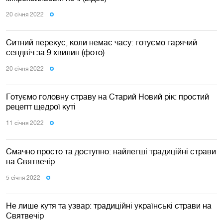
20 сiчня 2022
Ситний перекус, коли немає часу: готуємо гарячий
сендвіч за 9 хвилин (фото)
20 сiчня 2022
Готуємо головну страву на Старий Новий рік: простий
рецепт щедрої куті
11 сiчня 2022
Смачно просто та доступно: найлегші традиційні страви
на Святвечір
5 сiчня 2022
Не лише кутя та узвар: традиційні українські страви на
Святвечір