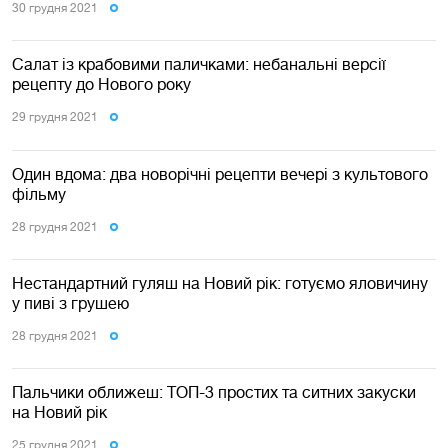
30 грудня 2021
Салат із крабовими паличками: небанальні версії
рецепту до Нового року
29 грудня 2021
Один вдома: два новорічні рецепти вечері з культового
фільму
28 грудня 2021
Нестандартний гуляш на Новий рік: готуємо яловичину
у пиві з грушею
28 грудня 2021
Пальчики оближеш: ТОП-3 простих та ситних закуски
на Новий рік
25 грудня 2021