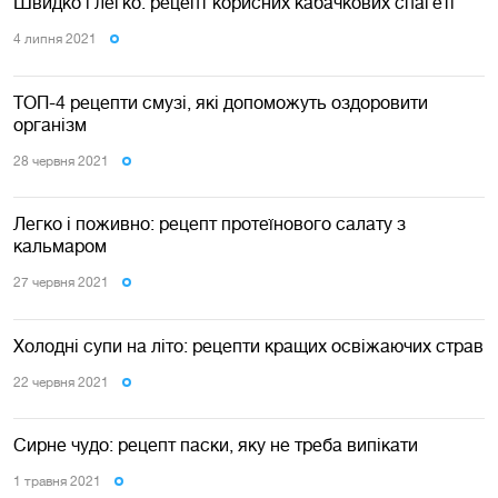
Швидко і легко: рецепт корисних кабачкових спагеті
4 липня 2021
ТОП-4 рецепти смузі, які допоможуть оздоровити
організм
28 червня 2021
Легко і поживно: рецепт протеїнового салату з
кальмаром
27 червня 2021
Холодні супи на літо: рецепти кращих освіжаючих страв
22 червня 2021
Сирне чудо: рецепт паски, яку не треба випікати
1 травня 2021