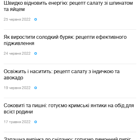
Швидко відновить енергію: рецепт салату зі шпинатом
та яйцем
25 червня 2022
Як виростити солодкий буряк: рецепти ефективного
підживлення
24 червня 2022
Освіжить і наситить: рецепт салату з індичкою та
авокадо
19 червня 2022
Соковиті та пишні: готуємо кримські янтики на обід для
всієї родини
17 травня 2022
Запашна випічка до сніданку: готуємо лимонний пиріг