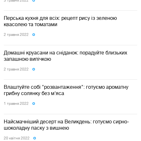
3 травня 2022
Перська кухня для всіх: рецепт рису із зеленою
квасолею та томатами
2 травня 2022
Домашні круасани на сніданок: порадуйте близьких
запашною випічкою
2 травня 2022
Влаштуйте собі "розвантаження": готуємо ароматну
грибну солянку без м'яса
1 травня 2022
Найсмачніший десерт на Великдень: готуємо сирно-
шоколадну паску з вишнею
20 квiтня 2022