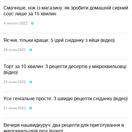
Смачніше, ніж із магазину: як зробити домашній сирний
соус лише за 15 хвилин
4 лютого 2022
Яєчня, тільки краще: 5 ідей сніданку з яйця (відео)
28 сiчня 2022
Торт за 10 хвилин: 3 рецепти десертів у мікрохвильовці
(відео)
25 сiчня 2022
Усе геніальне просте: 3 швидкі рецепти сніданку (відео)
21 сiчня 2022
Вечеря нашвидкуруч: два рецепти для приготування в
мікрохвильовій печі (відео)