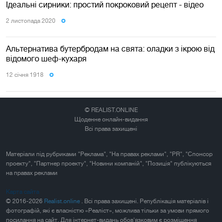
Ідеальні сирники: простий покроковий рецепт - відео
2 листопада 2020
Альтернатива бутербродам на свята: оладки з ікрою від
відомого шеф-кухаря
12 сiчня 1918
© REALIST.ONLINE
Щоденне онлайн-видання
Всі права захищені
Матеріали під рубриками "Реклама", "На правах реклами", "PR", "Спонсор
проекту", "Партнер проекту", "Новини компаній", "Позиція" публікуються
на правах реклами
Карта сайта
© 2016-2026
Realist.online
. Всі права захищені. Републікація матеріалів і
фотографій, які є власністю «Реаліст», можлива тільки за умови прямого
посилання на сайт. Для інтернет-видань обов'язковим є розміщення