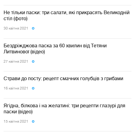
Не тільки паски: три салати, які прикрасять Великодній
стіл (фото)
30 квiтня 2021
Бездріжджова паска за 60 хвилин від Тетяни
Литвинової (відео)
27 квiтня 2021
Страви до посту: рецепт смачних голубців з грибами
16 квiтня 2021
Ягідна, білкова і на желатині: три рецепти глазурі для
паски (відео)
15 квiтня 2021