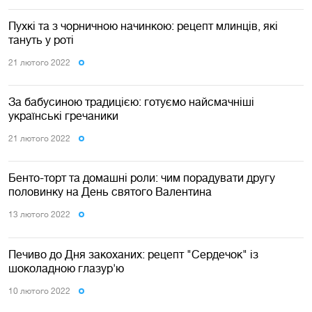
Пухкі та з чорничною начинкою: рецепт млинців, які
тануть у роті
21 лютого 2022
За бабусиною традицією: готуємо найсмачніші
українські гречаники
21 лютого 2022
Бенто-торт та домашні роли: чим порадувати другу
половинку на День святого Валентина
13 лютого 2022
Печиво до Дня закоханих: рецепт "Сердечок" із
шоколадною глазур'ю
10 лютого 2022