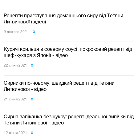
Рецепти приготування домашнього сиру від Тетяни
Литвинової (відео)
9 лютого 2021
Курячі крильця в соєвому соусі: покроковий рецепт від
шеф-кухаря з Японії - відео
22 сiчня 2021
Сирники по-новому: швидкий рецепт від Тетяни
Литвинової - відео
21 сiчня 2021
Сирна запіканка без цукру: рецепт ідеальної випічки від
Тетяни Литвинової - відео
12 сiчня 2021