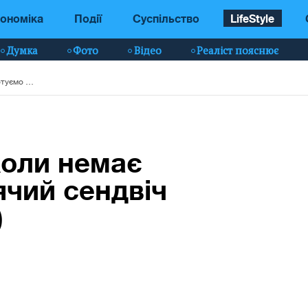
ономіка
Події
Суспільство
LifeStyle
Думка
Фото
Відео
Реаліст пояснює
Ситний перекус, коли немає часу: готуємо гарячий сендвіч за 9 хвилин (фото)
коли немає
ячий сендвіч
)