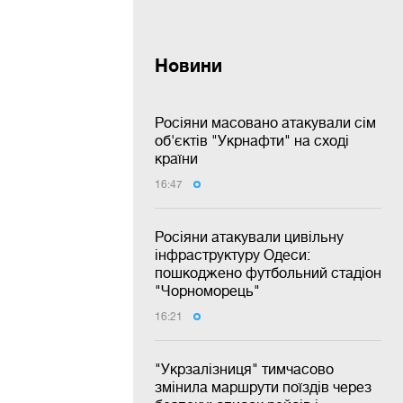
Новини
Росіяни масовано атакували сім
об'єктів "Укрнафти" на сході
країни
16:47
Росіяни атакували цивільну
інфраструктуру Одеси:
пошкоджено футбольний стадіон
"Чорноморець"
16:21
"Укрзалізниця" тимчасово
змінила маршрути поїздів через