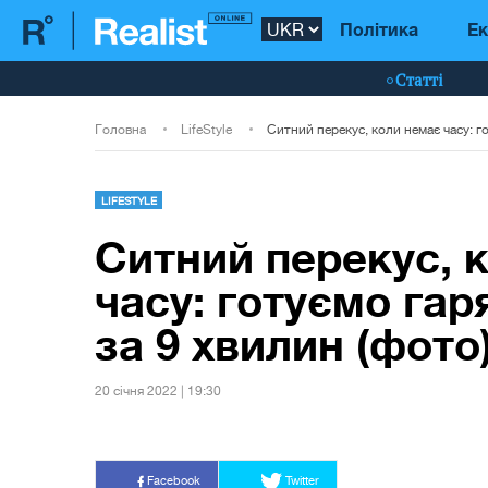
Політика
Ек
Статті
Головна
LifeStyle
LIFESTYLE
Ситний перекус, 
часу: готуємо гар
за 9 хвилин (фото
20 сiчня 2022 | 19:30
Facebook
Twitter