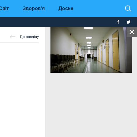
Світ
Здоров'я
Досье
До розділу