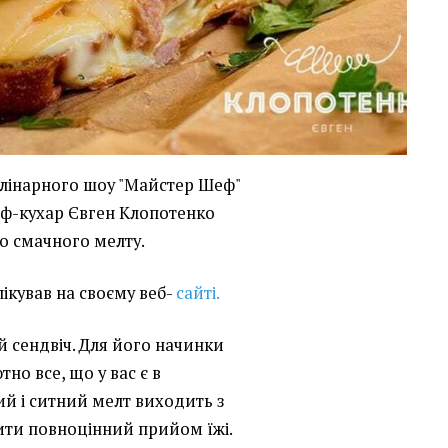
улінарного шоу "Майстер Шеф"
еф-кухар Євген Клопотенко
о смачного мелту.
ікував на своєму веб-
сайті.
й сендвіч. Для його начинки
о все, що у вас є в
й і ситний мелт виходить з
нити повноцінний прийом їжі.