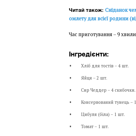
Сніданок че
Читай також:
омлету для всієї родини (в
Час приготування – 9 хвили
Інгредієнти:
Хліб для тостів – 4 шт.
Яйця – 2 шт.
Сир Чеддер – 4 скибочки.
Консервований тунець – 1
Цибуля (біла) – 1 шт.
Томат – 1 шт.