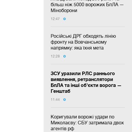
більш ніж 5000 ворожих БпЛА —
Міноборони
12:47
Російські ДРГ обходять лінію
фронту на Вовчанському
напрямку: яка їхня мета
12:28
ЗСУ уразили РЛС раннього
виявлення, ретранслятори
БпЛА та інші об'єкти ворога —
Генштаб
11:44
Коригували ворожі удари по
Миколаєву: СБУ затримала двох
агентів рф