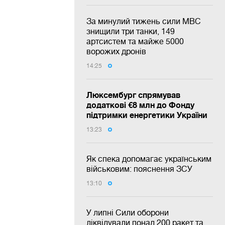
За минулий тижень сили МВС
знищили три танки, 149
артсистем та майже 5000
ворожих дронів
14:25
Люксембург спрямував
додаткові €8 млн до Фонду
підтримки енергетики України
13:23
Як спека допомагає українським
військовим: пояснення ЗСУ
13:10
У липні Сили оборони
ліквідували понад 200 ракет та