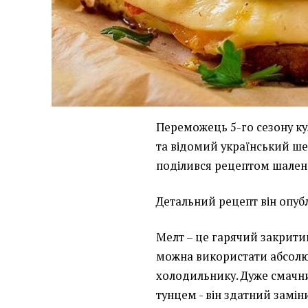
Переможець 5-го сезону к
та відомий український ш
поділився рецептом шален
Детальний рецепт він опубл
Мелт – це гарячий закрити
можна використати абсолютн
холодильнику. Дуже смачни
тунцем - він здатний замі