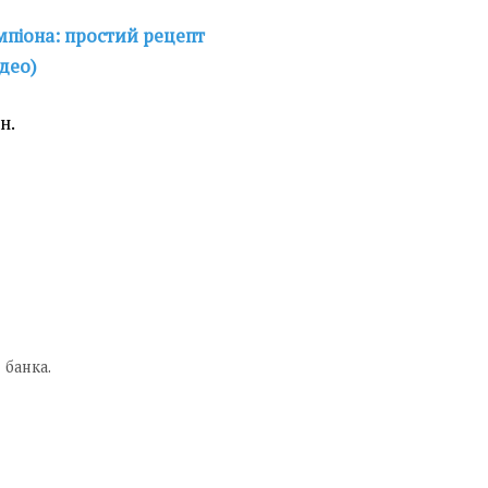
мпіона: простий рецепт
ідео)
н.
 банка.