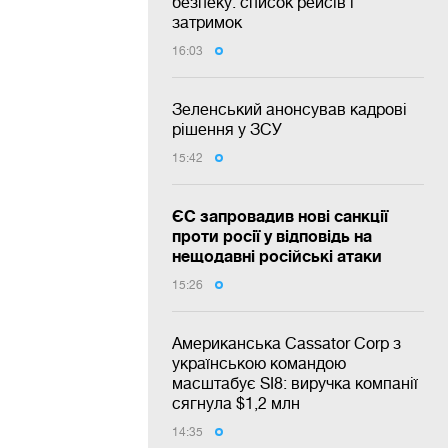
безпеку: список рейсів і
затримок
16:03
Зеленський анонсував кадрові
рішення у ЗСУ
15:42
ЄС запровадив нові санкції
проти росії у відповідь на
нещодавні російські атаки
15:26
Американська Cassator Corp з
українською командою
масштабує SI8: виручка компанії
сягнула $1,2 млн
14:35