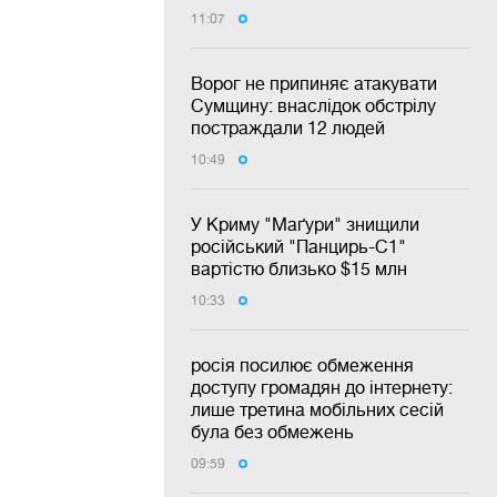
11:07
Ворог не припиняє атакувати
Сумщину: внаслідок обстрілу
постраждали 12 людей
10:49
У Криму "Маґури" знищили
російський "Панцирь-С1"
вартістю близько $15 млн
10:33
росія посилює обмеження
доступу громадян до інтернету:
лише третина мобільних сесій
була без обмежень
09:59