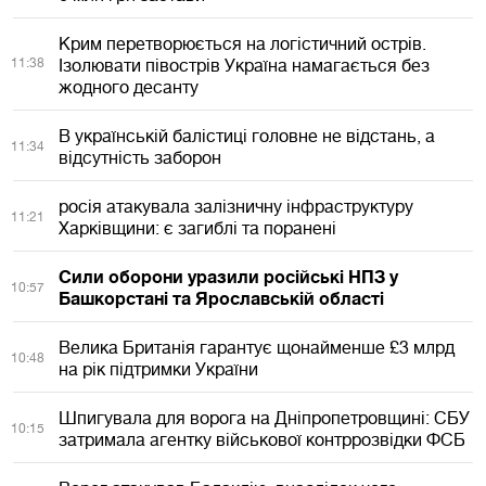
Крим перетворюється на логістичний острів.
11:38
Ізолювати півострів Україна намагається без
жодного десанту
В українській балістиці головне не відстань, а
11:34
відсутність заборон
росія атакувала залізничну інфраструктуру
11:21
Харківщини: є загиблі та поранені
Сили оборони уразили російські НПЗ у
10:57
Башкорстані та Ярославській області
Велика Британія гарантує щонайменше £3 млрд
10:48
на рік підтримки України
Шпигувала для ворога на Дніпропетровщині: СБУ
10:15
затримала агентку військової контррозвідки ФСБ