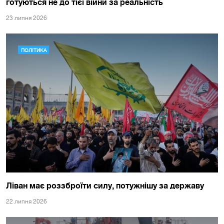
готуються не до тієї війни за реальність
23 липня 2026
ПОЛІТИКА
Ліван має роззброїти силу, потужнішу за державу
22 липня 2026