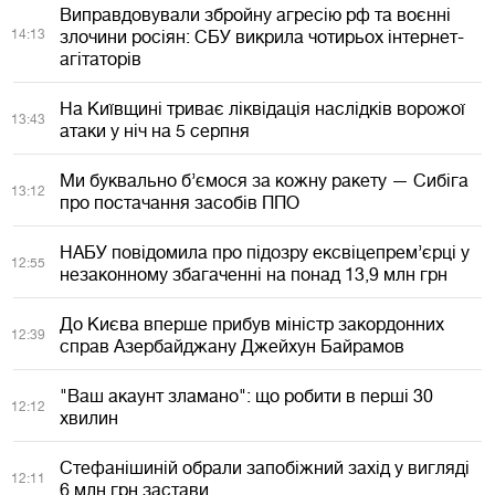
Виправдовували збройну агресію рф та воєнні
14:13
злочини росіян: СБУ викрила чотирьох інтернет-
агітаторів
На Київщині триває ліквідація наслідків ворожої
13:43
атаки у ніч на 5 серпня
Ми буквально б’ємося за кожну ракету — Сибіга
13:12
про постачання засобів ППО
НАБУ повідомила про підозру ексвіцепрем’єрці у
12:55
незаконному збагаченні на понад 13,9 млн грн
До Києва вперше прибув міністр закордонних
12:39
справ Азербайджану Джейхун Байрамов
"Ваш акаунт зламано": що робити в перші 30
12:12
хвилин
Стефанішиній обрали запобіжний захід у вигляді
12:11
6 млн грн застави