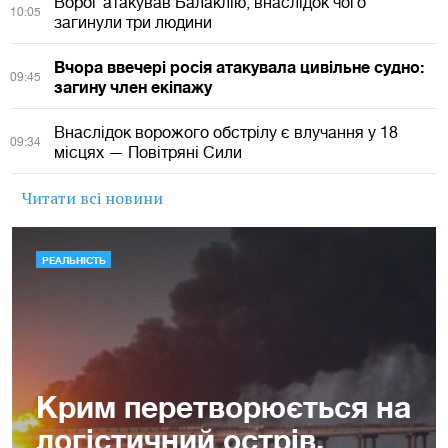
Ворог атакував Балаклію, внаслідок чого
10:05
загинули три людини
Вчора ввечері росія атакувала цивільне судно:
09:45
загину член екіпажу
Внаслідок ворожого обстрілу є влучання у 18
09:34
місцях — Повітряні Сили
Читати всі новини
РЕАЛЬНІСТЬ
Крим перетворюється на
логістичний острів.