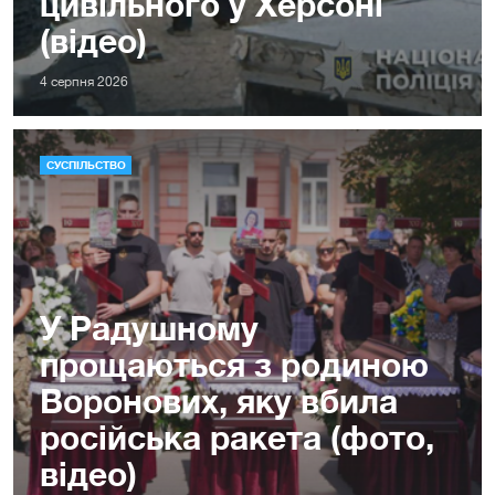
цивільного у Херсоні
(відео)
4 серпня 2026
СУСПІЛЬСТВО
У Радушному
прощаються з родиною
Воронових, яку вбила
російська ракета (фото,
відео)