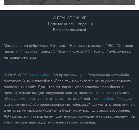
© REALIST.ONLINE
Щоденне онлайн-видання
Всі права захищені
Матеріали під рубриками "Реклама", "На правах реклами", "PR", "Спонсор
проекту", "Партнер проекту", "Новини компаній", "Позиція" публікуються
на правах реклами
Карта сайта
© 2016-2026
Realist.online
. Всі права захищені. Републікація матеріалів і
фотографій, які є власністю «Реаліст», можлива тільки за умови прямого
посилання на сайт. Для інтернет-видань обов'язковим є розміщення
прямим, відкритим для пошукових систем, посилання не нижче другого
абзацу на конкретну новину чи статтю на веб-сайт
realist.online
. Передрук,
відтворення та / або розповсюдження інформації, що містить посилання на
агентства «Інтерфакс-Україна», в будь-якому вигляді суворо заборонені.
AD - матеріали, які відзначені цим знаком, розміщені на правах реклами. За
зміст реклами відповідальність несуть рекламодавці.