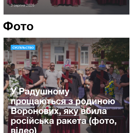
3 серпня 2026
Фото
СУСПІЛЬСТВО
У Радушному
прощаються з родиною
Воронових, яку вбила
російська ракета (фото,
відео)