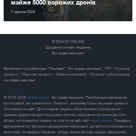
майже 5000 ворожих дронів
7 серпня 2026
© REALIST.ONLINE
Щоденне онлайн-видання
Всі права захищені
Матеріали під рубриками "Реклама", "На правах реклами", "PR", "Спонсор
проекту", "Партнер проекту", "Новини компаній", "Позиція" публікуються
на правах реклами
Карта сайта
© 2016-2026
Realist.online
. Всі права захищені. Републікація матеріалів і
фотографій, які є власністю «Реаліст», можлива тільки за умови прямого
посилання на сайт. Для інтернет-видань обов'язковим є розміщення
прямим, відкритим для пошукових систем, посилання не нижче другого
абзацу на конкретну новину чи статтю на веб-сайт
realist.online
. Передрук,
відтворення та / або розповсюдження інформації, що містить посилання на
агентства «Інтерфакс-Україна», в будь-якому вигляді суворо заборонені.