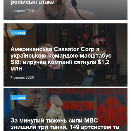
російські атаки
7 серпня 2026
НОВИНИ
Американська Cassator Corp з
українською командою масштабує
SI8: виручка компанії сягнула $1,2
млн
7 серпня 2026
НОВИНИ
За минулий тижень сили МВС
знищили три танки, 149 артсистем та