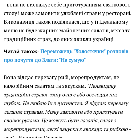
- вона не виснажує себе приготуванням святкового
столу і може замовити улюблені страви у ресторані.
Виконавиця також поділилася, що у її ідеальному
меню не буде жирних майонезних салатів, м'яса та
традиційних страв, до яких звикли українці.
Переможець "Холостячки" розповів
Читай також:
про почуття до Злати: "Не сумую"
Вона віддає перевагу рибі, морепродуктам, не
калорійним салатам та закускам.
"Ненавиджу
традиційні страви, типу олів'є або оселедця під
шубою. Не люблю їх з дитинства. Я віддаю перевагу
легшим стравам. Можу замовити або приготувати
своїми руками. Це можуть бути лазанія, салат з
морепродуктами, легкі закуски з авокадо та рибкою -
все"
, - Розповіла Огнєвіч.