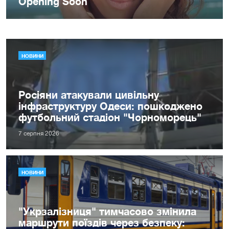
НОВИНИ
Росіяни атакували цивільну
інфраструктуру Одеси: пошкоджено
футбольний стадіон "Чорноморець"
7 серпня 2026
НОВИНИ
"Укрзалізниця" тимчасово змінила
маршрути поїздів через безпеку: