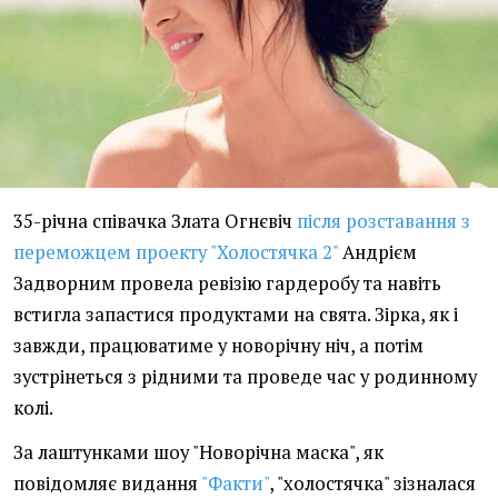
35-річна співачка Злата Огнєвіч
після розставання з
переможцем проекту "Холостячка 2"
Андрієм
Задворним провела ревізію гардеробу та навіть
встигла запастися продуктами на свята. Зірка, як і
завжди, працюватиме у новорічну ніч, а потім
зустрінеться з рідними та проведе час у родинному
колі.
За лаштунками шоу "Новорічна маска", як
повідомляє видання
"Факти"
, "холостячка" зізналася