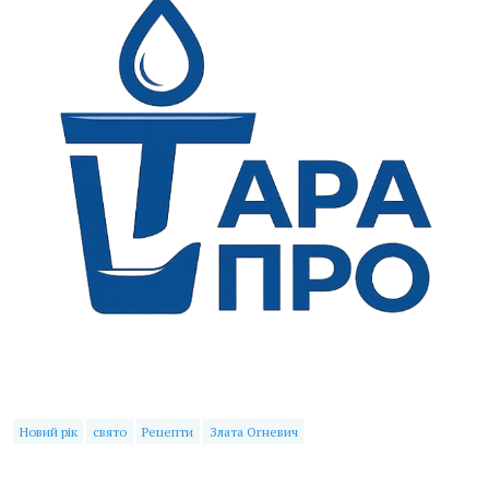
Новий рік
свято
Рецепти
Злата Огневич