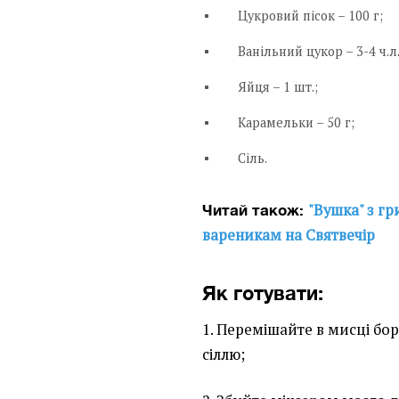
Цукровий пісок – 100 г;
Ванільний цукор – 3-4 ч.л.
Яйця – 1 шт.;
Карамельки – 50 г;
Сіль.
"Вушка" з г
Читай також:
вареникам на Святвечір
Як готувати:
1. Перемішайте в мисці бо
сіллю;