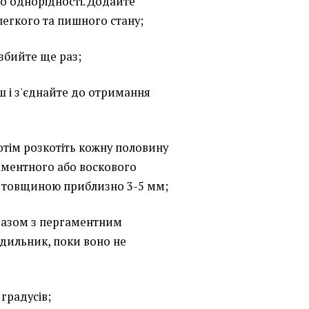
до однорідності. Додайте
 легкого та пишного стану;
 збийте ще раз;
ш і з'єднайте до отримання
 потім розкотіть кожну половину
ментного або воскового
е товщиною приблизно 3-5 мм;
 (разом з пергаментним
одильник, поки воно не
 градусів;