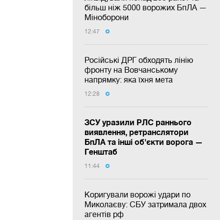
більш ніж 5000 ворожих БпЛА —
Міноборони
12:47
Російські ДРГ обходять лінію
фронту на Вовчанському
напрямку: яка їхня мета
12:28
ЗСУ уразили РЛС раннього
виявлення, ретранслятори
БпЛА та інші об'єкти ворога —
Генштаб
11:44
Коригували ворожі удари по
Миколаєву: СБУ затримала двох
агентів рф