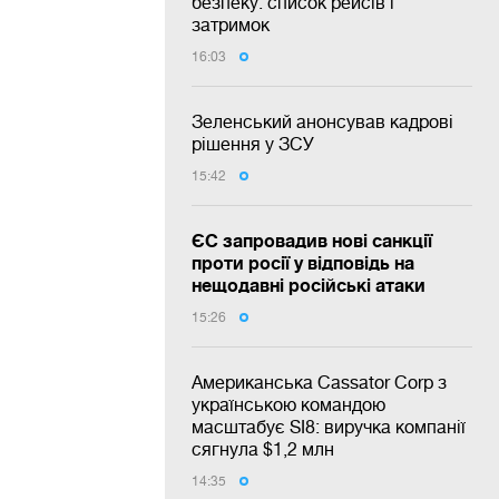
безпеку: список рейсів і
затримок
16:03
Зеленський анонсував кадрові
рішення у ЗСУ
15:42
ЄС запровадив нові санкції
проти росії у відповідь на
нещодавні російські атаки
15:26
Американська Cassator Corp з
українською командою
масштабує SI8: виручка компанії
сягнула $1,2 млн
14:35