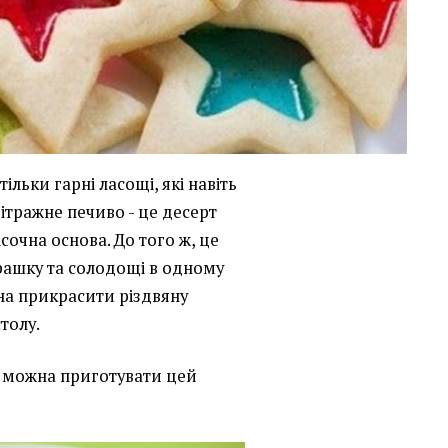
ільки гарні ласощі, які навіть
Вітражне печиво - це десерт
сочна основа. До того ж, це
рашку та солодощі в одному
на прикрасити різдвяну
толу.
к можна приготувати цей