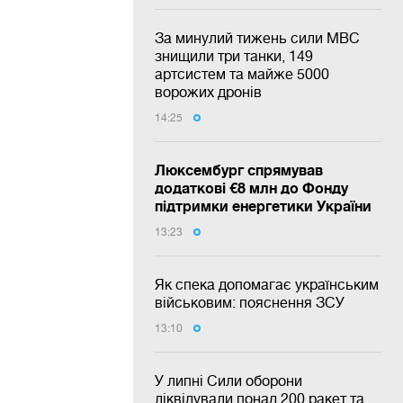
За минулий тижень сили МВС
знищили три танки, 149
артсистем та майже 5000
ворожих дронів
14:25
Люксембург спрямував
додаткові €8 млн до Фонду
підтримки енергетики України
13:23
Як спека допомагає українським
військовим: пояснення ЗСУ
13:10
У липні Сили оборони
ліквідували понад 200 ракет та