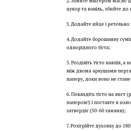
2. Збийте міксером масло 
цукор та ваніль, збийте до
3. Додайте яйце і ретельно
4. Додайте борошняну сумі
однорідного тіста;
5. Розділіть тісто навпіл, а
між двома аркушами перга
паперу, доки воно не стан
6. Покладіть тісто на лист
папером!) і поставте в хол
затвердіє (30-60 хвилин);
7. Розігрійте духовку до 180