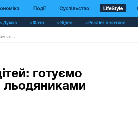
ономіка
Події
Суспільство
LifeStyle
Думка
Фото
Відео
Реаліст пояснює
Для дорослих та дітей: готуємо вітражне печиво з льодяниками на Різдво (фото)
ітей: готуємо
з льодяниками