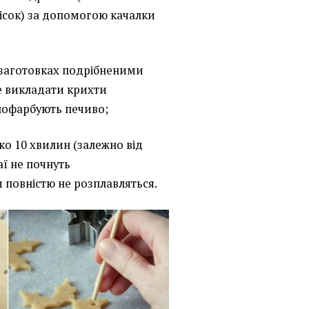
ісок) за допомогою качалки
у заготовках подрібненими
е викладати крихти
 пофарбують печиво;
ко 10 хвилин (залежно від
аї не почнуть
 повністю не розплавляться.