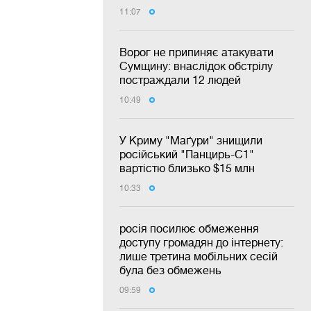
11:07
Ворог не припиняє атакувати
Сумщину: внаслідок обстрілу
постраждали 12 людей
10:49
У Криму "Маґури" знищили
російський "Панцирь-С1"
вартістю близько $15 млн
10:33
росія посилює обмеження
доступу громадян до інтернету:
лише третина мобільних сесій
була без обмежень
09:59