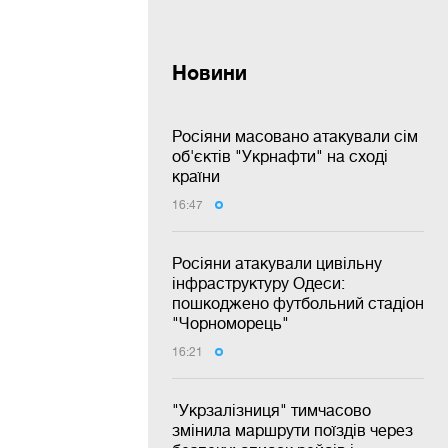
Новини
Росіяни масовано атакували сім
об'єктів "Укрнафти" на сході
країни
16:47
Росіяни атакували цивільну
інфраструктуру Одеси:
пошкоджено футбольний стадіон
"Чорноморець"
16:21
"Укрзалізниця" тимчасово
змінила маршрути поїздів через