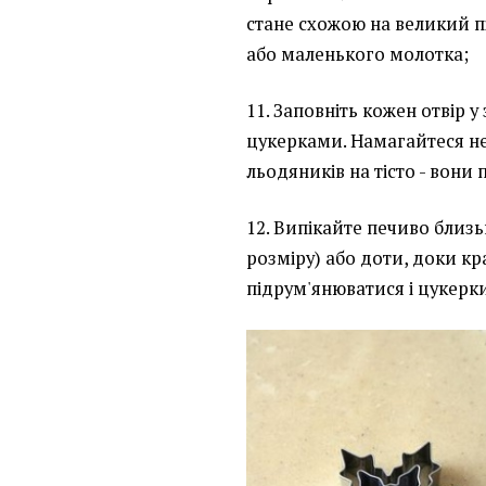
стане схожою на великий п
або маленького молотка;
11. Заповніть кожен отвір 
цукерками. Намагайтеся н
льодяників на тісто - вони
12. Випікайте печиво близь
розміру) або доти, доки кр
підрум'янюватися і цукерки