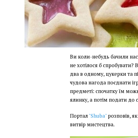
Ви коли-небудь бачили наст
не хотілося б спробувати? 
два в одному, цукерки та пі
чудова нагода поєднати іг
предметі: спочатку їм мож
ялинку, а потім подати до с
Портал
"Shuba"
розповів, я
витвір мистецтва.