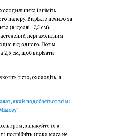
 холодильника і зніміть
го паперу. Виріжте печиво за
 (в ідеалі - 7,5 см).
 застелений пергаментним
 одне від одного. Потім
 2,5 см, щоб вирізати
зкотіть тісто, охолодіть, а
алат, який подобається всім:
"Мімозу"
кольором, запакуйте їх в
 і подрібніть (поки маса не