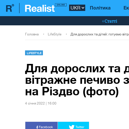
Політика
Ек
Статті
Головна
LifeStyle
LIFESTYLE
Для дорослих та д
вітражне печиво 
на Різдво (фото)
4 сiчня 2022 | 16:00
Facebook
Twitter