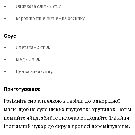
Оливкова олія - 2 ст. л.
Борошно пшеничне - на обсипку.
Соус:
Сметана - 2 ст. л.
Мед - 2 ч. л.
Цедра апельсину.
Приготування:
Розімніть сир виделкою в тарілці до однорідної
маси, щоб не було ніяких грудочок і крупинок. Потім
помийте яйця, збийте вилочкою і додайте 1/2 яйця
і ванільний цукор до сиру в процесі перемішування.