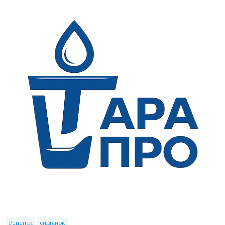
Рецепти
сніданок