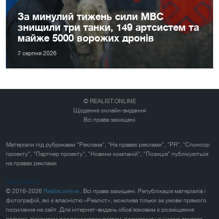
За минулий тижень сили МВС
знищили три танки, 149 артсистем та
майже 5000 ворожих дронів
7 серпня 2026
© REALIST.ONLINE
Щоденне онлайн-видання
Всі права захищені
Матеріали під рубриками "Реклама", "На правах реклами", "PR", "Спонсор
проекту", "Партнер проекту", "Новини компаній", "Позиція" публікуються
на правах реклами
Карта сайта
© 2016-2026
Realist.online
. Всі права захищені. Републікація матеріалів і
фотографій, які є власністю «Реаліст», можлива тільки за умови прямого
посилання на сайт. Для інтернет-видань обов'язковим є розміщення