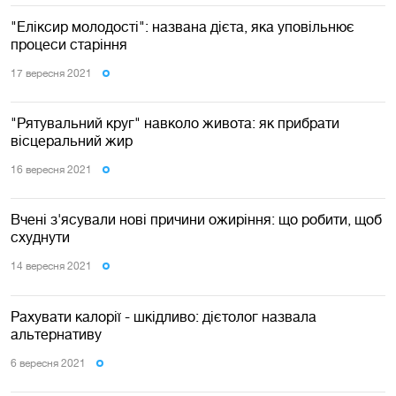
"Еліксир молодості": названа дієта, яка уповільнює
процеси старіння
17 вересня 2021
"Рятувальний круг" навколо живота: як прибрати
вісцеральний жир
16 вересня 2021
Вчені з'ясували нові причини ожиріння: що робити, щоб
схуднути
14 вересня 2021
Рахувати калорії - шкiдливо: дієтолог назвала
альтернативу
6 вересня 2021