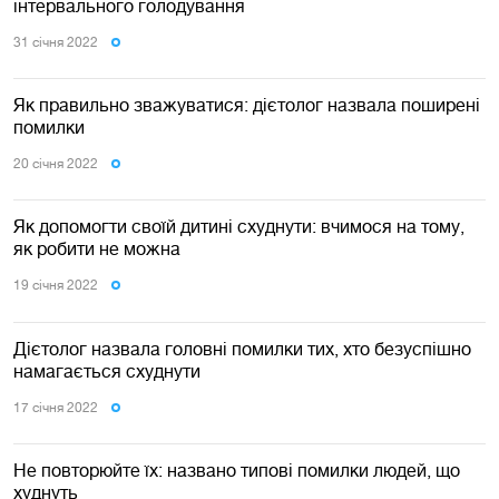
інтервального голодування
31 сiчня 2022
Як правильно зважуватися: дієтолог назвала поширені
помилки
20 сiчня 2022
Як допомогти своїй дитині схуднути: вчимося на тому,
як робити не можна
19 сiчня 2022
Дієтолог назвала головні помилки тих, хто безуспішно
намагається схуднути
17 сiчня 2022
Не повторюйте їх: названо типовi помилки людей, що
худнуть