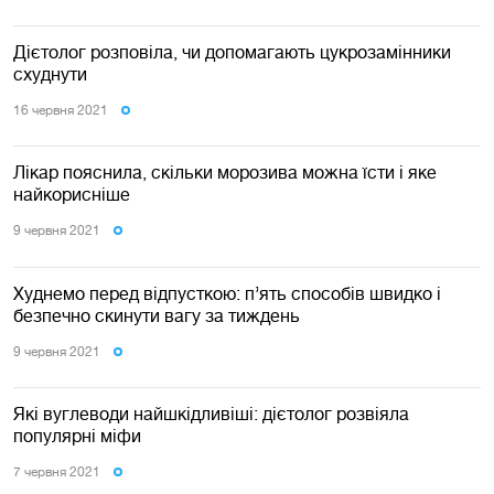
Дієтолог розповіла, чи допомагають цукрозамінники
схуднути
16 червня 2021
Лiкар пояснила, скільки морозива можна їсти і яке
найкорисніше
9 червня 2021
Худнемо перед відпусткою: п’ять способів швидко і
безпечно скинути вагу за тиждень
9 червня 2021
Які вуглеводи найшкідливіші: дієтолог розвіяла
популярні міфи
7 червня 2021