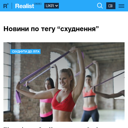
Новини по тегу “схуднення”
СХУДНУТИ ДО ЛІТА