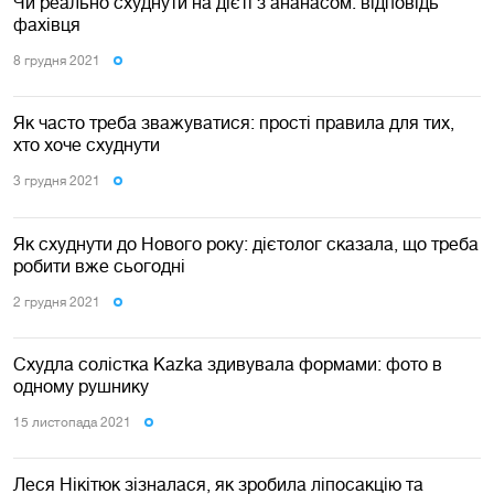
Чи реально схуднути на дієті з ананасом: відповідь
фахівця
8 грудня 2021
Як часто треба зважуватися: прості правила для тих,
хто хоче схуднути
3 грудня 2021
Як схуднути до Нового року: дієтолог сказала, що треба
робити вже сьогодні
2 грудня 2021
Схудла солістка Kazka здивувала формами: фото в
одному рушнику
15 листопада 2021
Леся Нікітюк зізналася, як зробила ліпосакцію та