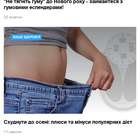
"Не тягніть гуму" до Нового року - займайтеся з
гумовими еспендерами!
20 жовтня
ВАШЕ ЗДОРОВ'Я
Схуднути до осені: плюси та мінуси популярних дієт
11 серпня