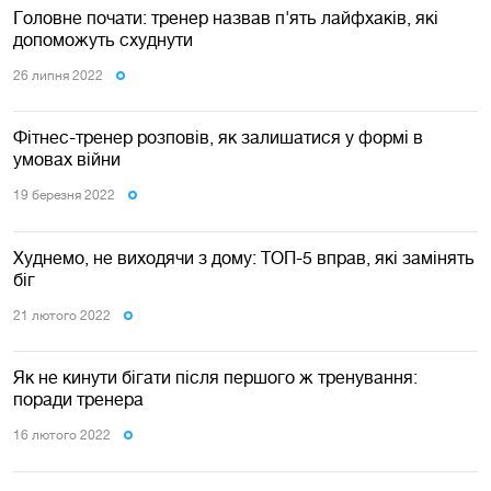
Головне почати: тренер назвав п'ять лайфхаків, які
допоможуть схуднути
26 липня 2022
Фітнес-тренер розповів, як залишатися у формі в
умовах війни
19 березня 2022
Худнемо, не виходячи з дому: ТОП-5 вправ, які замінять
біг
21 лютого 2022
Як не кинути бігати після першого ж тренування:
поради тренера
16 лютого 2022