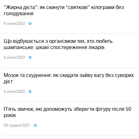
"Жирна дієта": як скинути "святкові" кілограми без
голодування
6 сiчня 2022
Що відбувається з організмом тих, хто любить
шампанське: цікаві спостереження лікарів
5 сiчня 2022
Мозок та схуднення: як скидати зайву вагу без суворих
дієт
4 сiчня 2022
П'ять звичок, які допоможуть зберегти фігуру після 50
років
30 грудня 2021