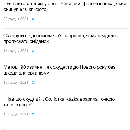
Був найтовстішим у світі: з'явилися фото чоловіка, який
скинув 546 кг (фото)
29 грудня 2021
Схуднути не допоможе: п'ять причин, чому шкідливо
пропускати сніданок
17 грудня 2021
Метод "90 хвилин": як схуднути до Нового року без
шкоди для організму
16 грудня 2021
"Навіщо схудла?": Солістка Kazka вразила тонкою
талією (фото)
15 грудня 2021