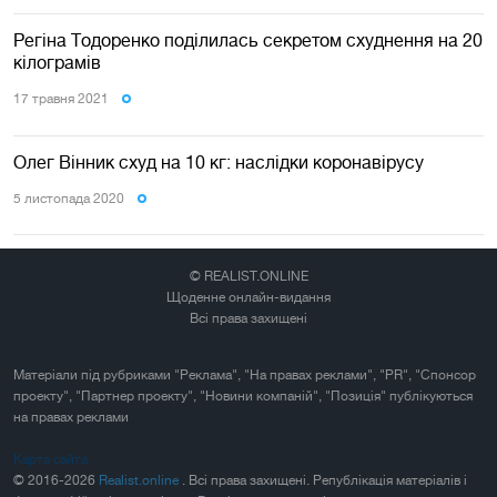
Регіна Тодоренко поділилась секретом схуднення на 20
кілограмів
17 травня 2021
Олег Вінник схуд на 10 кг: наслідки коронавірусу
5 листопада 2020
© REALIST.ONLINE
Щоденне онлайн-видання
Всі права захищені
Матеріали під рубриками "Реклама", "На правах реклами", "PR", "Спонсор
проекту", "Партнер проекту", "Новини компаній", "Позиція" публікуються
на правах реклами
Карта сайта
© 2016-2026
Realist.online
. Всі права захищені. Републікація матеріалів і