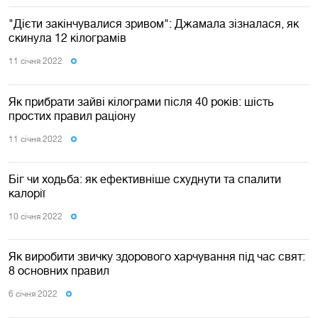
"Дієти закінчувалися зривом": Джамала зізналася, як
скинула 12 кілограмів
11 сiчня 2022
Як прибрати зайві кілограми після 40 років: шість
простих правил раціону
11 сiчня 2022
Біг чи ходьба: як ефективніше схуднути та спалити
калорії
10 сiчня 2022
Як виробити звичку здорового харчування під час свят:
8 основних правил
6 сiчня 2022