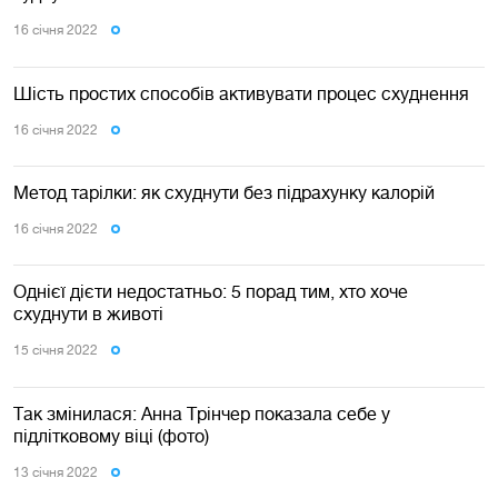
16 сiчня 2022
Шість простих способів активувати процес схуднення
16 сiчня 2022
Метод тарілки: як схуднути без підрахунку калорій
16 сiчня 2022
Однієї дієти недостатньо: 5 порад тим, хто хоче
схуднути в животі
15 сiчня 2022
Так змінилася: Анна Трінчер показала себе у
підлітковому віці (фото)
13 сiчня 2022