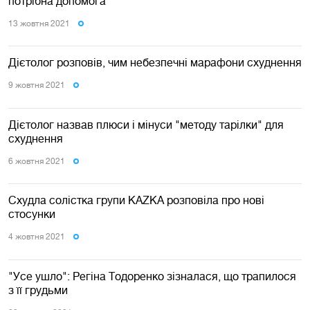
потрібна допомога
13 жовтня 2021
Дієтолог розповів, чим небезпечні марафони схуднення
9 жовтня 2021
Дієтолог назвав плюси і мінуси "методу тарілки" для
схуднення
6 жовтня 2021
Схудла солістка групи KAZKA розповіла про нові
стосунки
4 жовтня 2021
"Усе ушло": Регіна Тодоренко зізналася, що трапилося
з її грудьми