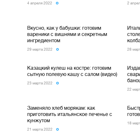
4 апреля 2022
2 апре
Вкусно, как у бабушки: готовим
Итал
вареники с вишнями и секретным
столе
ингредиентом
колб
29 марта 2022
28 мар
Казацкий кулеш на костре: готовим
Издав
сытную полевую кашу с салом (видео)
свар
бано
23 марта 2022
22 мар
Заменяло хлеб морякам: как
Быст
приготовить итальянское печенье с
гото
кунжутом
18 мар
21 марта 2022