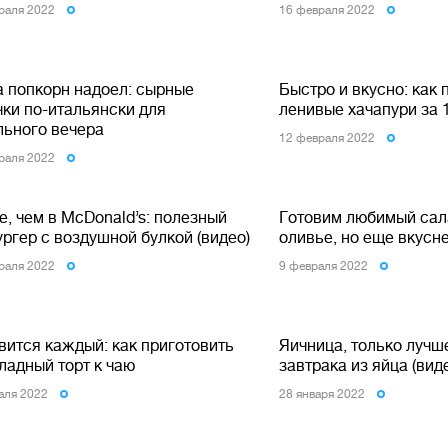
раля 2022
16 февраля 2022
а попкорн надоел: сырные
Быстро и вкусно: как 
чки по-итальянски для
ленивые хачапури за 1
льного вечера
12 февраля 2022
раля 2022
, чем в McDonald’s: полезный
Готовим любимый сала
ргер с воздушной булкой (видео)
оливье, но еще вкусн
раля 2022
9 февраля 2022
вится каждый: как приготовить
Яичница, только лучше
ладный торт к чаю
завтрака из яйца (вид
аля 2022
28 января 2022