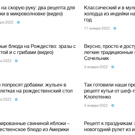
на скорую руку: два рецепта для
Классический и в мул
ки в микроволновке (видео)
холодца из индейки н
год
аря 2022
11 января 2022
ные блюда на Рождество: зразы с
Вкусно, просто и дост
той и с грибами (видео)
легкие традиционные
Сочельник
ря 2022
5 января 2022
 попросят добавки: жульен в
Так готовили наши пр
алетках на рождественский стол
рецепт кутьи от шеф-
Клопотенко
ря 2022
4 января 2022
ированные свининой яблоки –
Рецепт к праздникам:
ественское блюдо из Америки
новогодний рулет из и