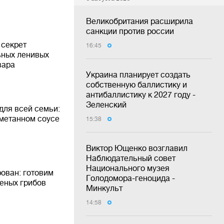
Великобритания расширила
санкции против россии
 секрет
16:45
ьных ленивых
вара
Украина планирует создать
собственную баллистику и
антибаллистику к 2027 году -
Зеленский
для всей семьи:
сметанном соусе
15:38
Виктор Ющенко возглавил
Наблюдательный совет
Национального музея
ован: готовим
Голодомора-геноцида -
еных грибов
Минкульт
14:58