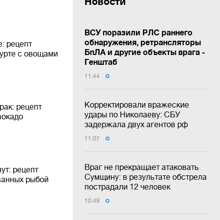
Новости
ВСУ поразили РЛС раннего
обнаружения, ретрансляторы
: рецепт
БпЛА и другие объекты врага -
гурте с овощами
Генштаб
11:44
Корректировали вражеские
рак: рецепт
удары по Николаеву: СБУ
вокадо
задержала двух агентов рф
11:07
Враг не прекращает атаковать
ут: рецепт
Сумщину: в результате обстрела
ванных рыбой
пострадали 12 человек
10:49