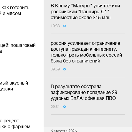
В Крыму "Магуры" уничтожили
 как готовить
российский "Панцирь-С1"
й и мясом
стоимостью около $15 млн
10:33
россия усиливает ограничение
ицей: пошаговый
доступа граждан к интернету:
а
только треть мобильных сессий
была без ограничений
09:59
амый вкусный
В результате обстрела
цузски
зафиксировано попадание 29
ударных БпЛА: сбившая ПВО
09:31
: рецепт
нки с фаршем
6 августа 2026