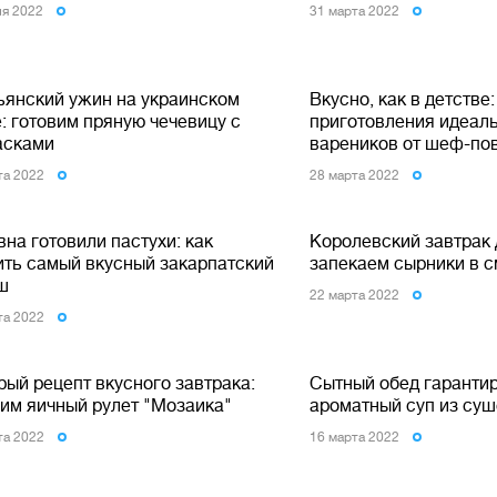
ля 2022
31 марта 2022
ьянский ужин на украинском
Вкусно, как в детстве:
: готовим пряную чечевицу с
приготовления идеал
асками
вареников от шеф-по
та 2022
28 марта 2022
на готовили пастухи: как
Королевский завтрак 
ить самый вкусный закарпатский
запекаем сырники в 
ш
22 марта 2022
та 2022
рый рецепт вкусного завтрака:
Сытный обед гарантир
вим яичный рулет "Мозаика"
ароматный суп из суш
та 2022
16 марта 2022