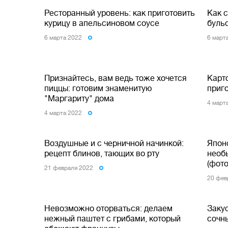
Ресторанный уровень: как приготовить
Как 
курицу в апельсиновом соусе
буль
6 марта 2022
6 март
Признайтесь, вам ведь тоже хочется
Карт
пиццы: готовим знаменитую
приг
"Маргариту" дома
4 март
4 марта 2022
Воздушные и с черничной начинкой:
Япон
рецепт блинов, тающих во рту
необ
(фото
21 февраля 2022
20 фев
Невозможно оторваться: делаем
Закус
нежный паштет с грибами, который
сочны