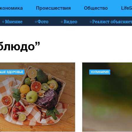
кономика
Происшествия
Общество
LifeS
Мнение
Фото
Видео
Реалист объясняе
“блюдо”
АШЕ ЗДОРОВЬЕ
КУЛИНАРИЯ