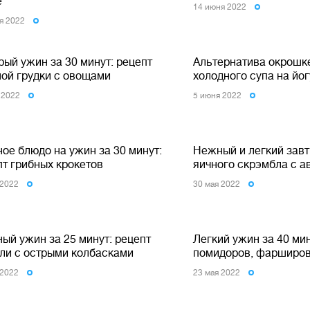
е
14 июня 2022
я 2022
ый ужин за 30 минут: рецепт
Альтернатива окрошке
ной грудки с овощами
холодного супа на йо
 2022
5 июня 2022
ое блюдо на ужин за 30 минут:
Нежный и легкий завт
пт грибных крокетов
яичного скрэмбла с а
 2022
30 мая 2022
ый ужин за 25 минут: рецепт
Легкий ужин за 40 мин
ли с острыми колбасками
помидоров, фарширо
 2022
23 мая 2022