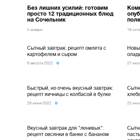
Без лишних усилий: готовим
Комп
просто 12 традиционных блюд
опуб
на Сочельник
поле
5 января
18 окт
Сытный завтрак: рецепт омлета с
Новы
картофелем и сыром
олади
8 августа 2022
27 июл
Быстрый, но очень вкусный завтрак:
Сытно
рецепт яичницы с колбасой в булке
хлеб
28 июня 2022
22 июн
Вкусный завтрак для "ленивых":
Сытны
рецепт овсянки в банке с бананом
паст