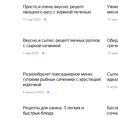
Просто и очень вкусно: рецепт
Ужин
овощного рагу с куриной печенью
мясн
15 мая 2022
13 мая
Вкусно и сытно: рецепт яичных роллов
Обед
с сырной начинкой
гречн
1 мая 2022
10 апр
Разнообразят повседневное меню:
Cытн
готовим рыбные сиченики с хрустящей
идеа
корочкой
6 апре
6 апреля 2022
Рецепты для ужина: 3 легких и
Бесп
быстрых блюда
сочн