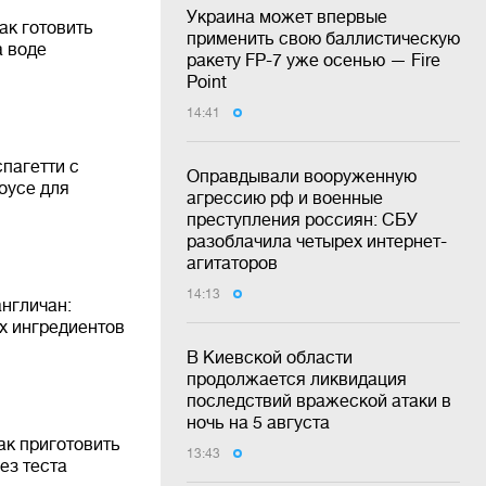
Украина может впервые
ак готовить
применить свою баллистическую
а воде
ракету FP-7 уже осенью — Fire
Point
14:41
спагетти с
Оправдывали вооруженную
оусе для
агрессию рф и военные
преступления россиян: СБУ
разоблачила четырех интернет-
агитаторов
14:13
нгличан:
х ингредиентов
В Киевской области
продолжается ликвидация
последствий вражеской атаки в
ночь на 5 августа
ак приготовить
13:43
ез теста