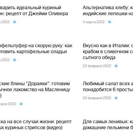
сварить идеальный куриный
Альтернатива хлебу: к
он: рецепт от Джейми Оливера
индийские лепешки н
а 2022
5 марта 2022
офельпуфер на скорую руку: как
Вкусно как в Италии: 
отовить картофельные оладьи
крабом в сливочном с
сытного обеда
а 2022
23 февраля 2022
ские блины "Дораяки": готовим
Любимый салат всех а
ычное лакомство на Масленицу
понадобится 6 просты
)
20 февраля 2022
раля 2022
ка на все случаи жизни: рецепт
Для самых ленивых: к
х куриных стрипсов (видео)
домашние пельмени б