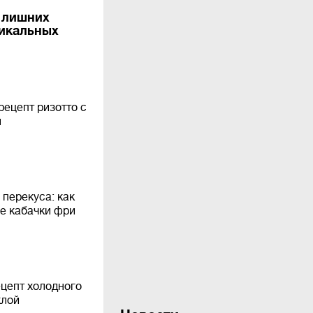
 лишних
никальных
рецепт ризотто с
м
 перекуса: как
е кабачки фри
ецепт холодного
клой