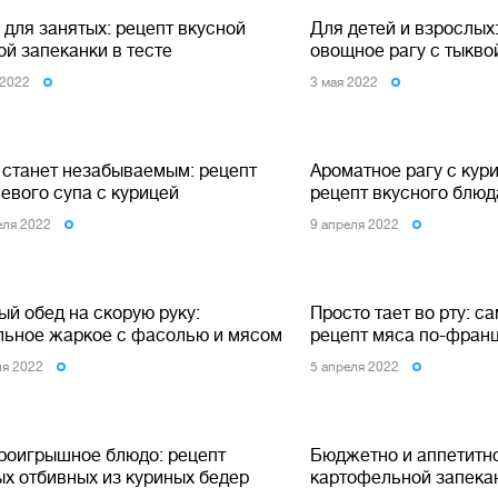
 для занятых: рецепт вкусной
Для детей и взрослых:
ой запеканки в тесте
овощное рагу с тыкво
 2022
3 мая 2022
 станет незабываемым: рецепт
Ароматное рагу с кур
евого супа с курицей
рецепт вкусного блюд
еля 2022
9 апреля 2022
ый обед на скорую руку:
Просто тает во рту: с
льное жаркое с фасолью и мясом
рецепт мяса по-фран
ля 2022
5 апреля 2022
роигрышное блюдо: рецепт
Бюджетно и аппетитно
ых отбивных из куриных бедер
картофельной запека