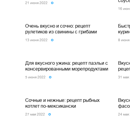
соус
21 июня 2022
16 июн
Очень вкусно и сочно: рецепт
Быстр
рулетиков из свинины с грибами
кури
13 июня 2022
8 июня
Для вкусного ужина: рецепт паэльи с
Вкусн
консервированными морепродуктами
реце
5 июня 2022
31 мая
Сочные и нежные: рецепт рыбных
Вкусн
котлет по-мексикански
фасо
27 мая 2022
24 мая