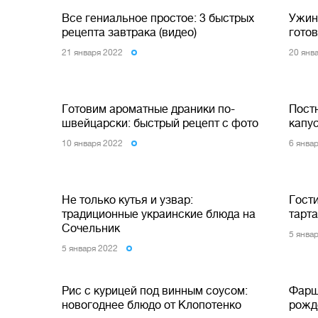
Все гениальное простое: 3 быстрых
Ужин 
рецепта завтрака (видео)
готов
21 января 2022
20 янв
Готовим ароматные драники по-
Пост
швейцарски: быстрый рецепт с фото
капус
10 января 2022
6 янва
Не только кутья и узвар:
Гости
традиционные украинские блюда на
тарт
Сочельник
5 янва
5 января 2022
Рис с курицей под винным соусом:
Фарш
новогоднее блюдо от Клопотенко
рожд