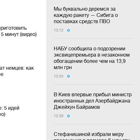
Мы буквально деремся за
каждую ракету — Сибига о
поставках средств ПВО
приготовить
13:12
5 минут (видео)
НАБУ сообщила о подозрении
эксвицепремьера в незаконном
обогащении более чем на 13,9
млн грн
т немцев: как
ее
12:55
В Киев впервые прибыл министр
иностранных дел Азербайджана
Джейхун Байрамов
: 5 идей
ео)
12:39
Стефанишиной избрали меру