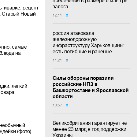
пресечения в размере 6 млн грн
залога
ьтиварке: рецепт
а Старый Новый
12:11
россия атаковала
железнодорожную
инфраструктуру Харьковщины:
упно: самые
есть погибшие и раненые
 блюда на
11:21
Силы обороны поразили
российские НПЗ в
едки: легкий
Башкортостане и Ярославской
повара
области
10:57
Великобритания гарантирует не
 необычный
менее £3 млрд в год поддержки
ндейки (фото)
Украины