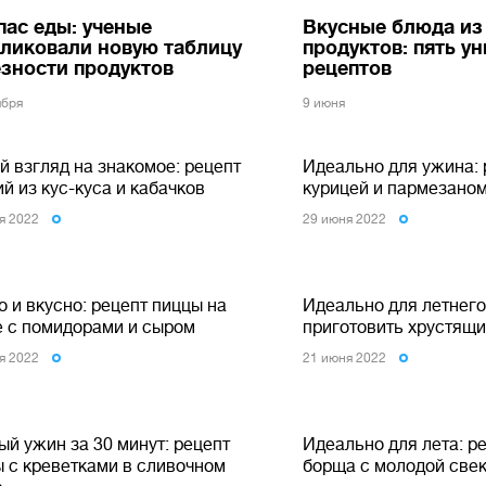
ас еды: ученые
Вкусные блюда из
ликовали новую таблицу
продуктов: пять у
зности продуктов
рецептов
ября
9 июня
й взгляд на знакомое: рецепт
Идеально для ужина: 
й из кус-куса и кабачков
курицей и пармезано
я 2022
29 июня 2022
 и вкусно: рецепт пиццы на
Идеально для летнего
е с помидорами и сыром
приготовить хрустящи
я 2022
21 июня 2022
й ужин за 30 минут: рецепт
Идеально для лета: р
ы с креветками в сливочном
борща с молодой све