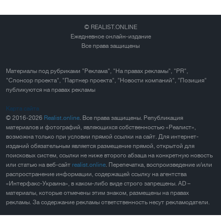
© REALIST.ONLINE
Ежедневное онлайн-издание
Все права защищены
Материалы под рубриками "Реклама", "На правах рекламы", "PR",
"Спонсор проекта", "Партнер проекта", "Новости компаний", "Позиция"
публикуются на правах рекламы
Карта сайта
© 2016-2026
Realist.online
. Все права защищены. Републикация
материалов и фотографий, являющихся собственностью «Реалист»,
возможна только при условии прямой ссылки на сайт. Для интернет-
изданий обязательным является размещение прямой, открытой для
поисковых систем, ссылки не ниже второго абзаца на конкретную новость
или статью на веб-сайт
realist.online
. Перепечатка, воспроизведение и/или
распространение информации, содержащей ссылку на агентства
«Интерфакс-Украина», в каком-либо виде строго запрещены. AD –
материалы, которые отмечены этим знаком, размещены на правах
рекламы. За содержание рекламы ответственность несут рекламодатели.