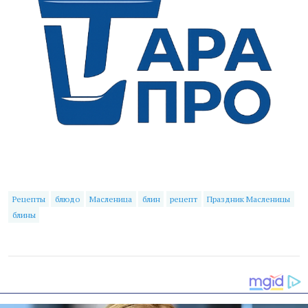
Рецепты
блюдо
Масленица
блин
рецепт
Праздник Масленицы
блины