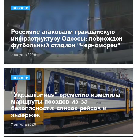
НОВОСТИ
Россияне атаковали гражданскую
инфраструктуру Одессы: поврежден
футбольный стадион "Черноморец"
7 августа 2026
НОВОСТИ
"Укрзалізниця" временно изменила
маршруты поездов из-за
безопасности: список рейсов и
задержек
7 августа 2026