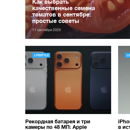
Как выбрать
качественные семена
томатов в сентябре:
простые советы
11 сентября 2025
LIFESTYLE
L
Рекордная батарея и три
iPho
камеры по 48 МП: Apple
в ис