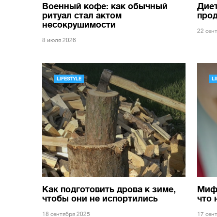
Военный кофе: как обычный
Диет
ритуал стал актом
прод
несокрушимости
22 сен
8 июля 2026
LIFESTYLE
L
Как подготовить дрова к зиме,
Мифы
чтобы они не испортились
что 
18 сентября 2025
17 сен