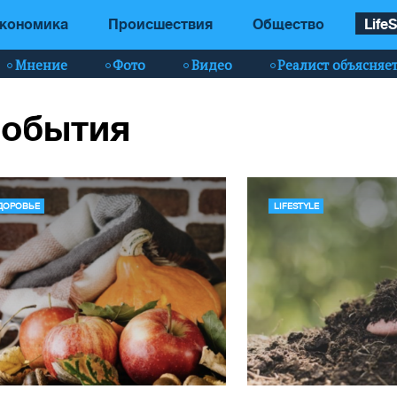
кономика
Происшествия
Общество
LifeS
Мнение
Фото
Видео
Реалист объясняе
 события
ДОРОВЬЕ
LIFESTYLE