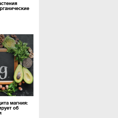
астения
органические
ита магния:
ирует об
и