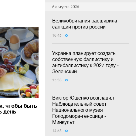
6 августа 2026
Великобритания расширила
санкции против россии
16:45
Украина планирует создать
собственную баллистику и
антибаллистику к 2027 году -
Зеленский
15:38
Виктор Ющенко возглавил
Наблюдательный совет
ак, чтобы быть
Национального музея
ь день
Голодомора-геноцида -
Минкульт
14:58