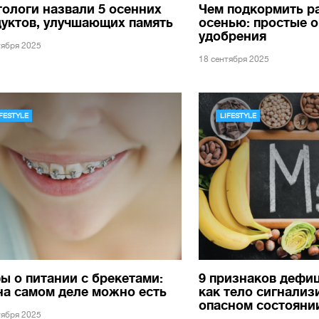
ологи назвали 5 осенних
Чем подкормить р
уктов, улучшающих память
осенью: простые 
удобрения
тября 2025
18 сентября 2025
IFESTYLE
LIFESTYLE
 о питании с брекетами:
9 признаков дефиц
на самом деле можно есть
как тело сигнализ
опасном состояни
тября 2025