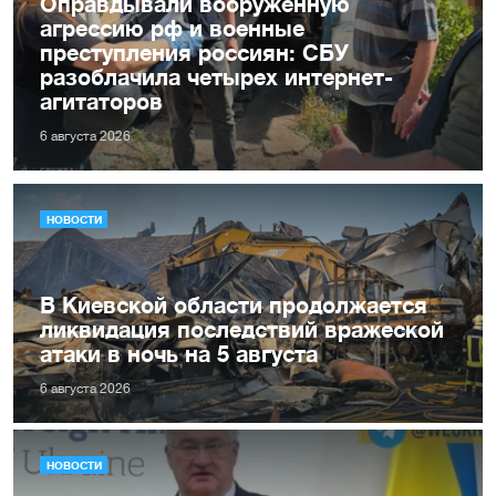
Оправдывали вооруженную
агрессию рф и военные
преступления россиян: СБУ
разоблачила четырех интернет-
агитаторов
6 августа 2026
НОВОСТИ
В Киевской области продолжается
ликвидация последствий вражеской
атаки в ночь на 5 августа
6 августа 2026
НОВОСТИ