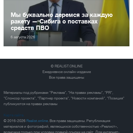
Мы буквально деремся за каждую
ракету — Сибига о поставках
средств ПВО
6 августа 2026
© REALIST.ONLINE
Ежедневное онлайн-издание
Все права защищены
Материалы под рубриками "Реклама", "На правах рекламы", "PR",
"Спонсор проекта", "Партнер проекта", "Новости компаний", "Позиция"
публикуются на правах рекламы
Карта сайта
© 2016-2026
Realist.online
. Все права защищены. Републикация
материалов и фотографий, являющихся собственностью «Реалист»,
возможна только при условии прямой ссылки на сайт. Для интернет-