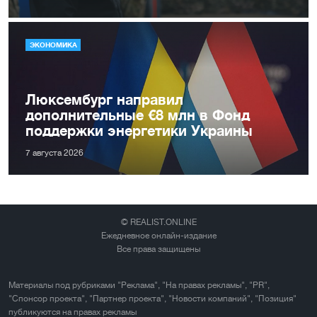
ЭКОНОМИКА
Люксембург направил
дополнительные €8 млн в Фонд
поддержки энергетики Украины
7 августа 2026
© REALIST.ONLINE
Ежедневное онлайн-издание
Все права защищены
Материалы под рубриками "Реклама", "На правах рекламы", "PR",
"Спонсор проекта", "Партнер проекта", "Новости компаний", "Позиция"
публикуются на правах рекламы