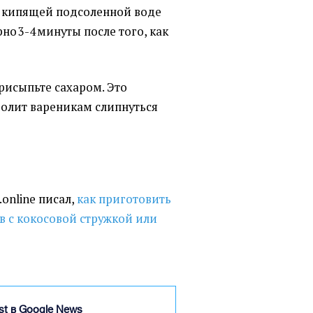
в кипящей подсоленной воде
о 3-4 минуты после того, как
присыпьте сахаром. Это
волит вареникам слипнуться
online писал,
как приготовить
в с кокосовой стружкой или
ist в Google News