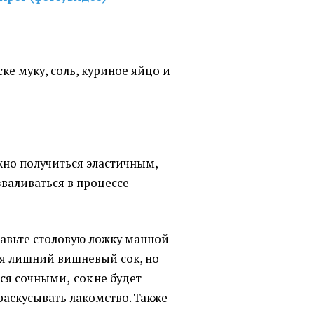
ке муку, соль, куриное яйцо и
лжно получиться эластичным,
зваливаться в процессе
авьте столовую ложку манной
бя лишний вишневый сок, но
ся сочными, сок не будет
 раскусывать лакомство. Также