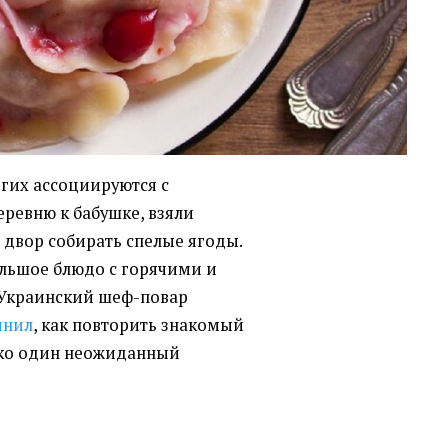
гих ассоциируются с
еревню к бабушке, взяли
 двор собирать спелые ягоды.
большое блюдо с горячими и
Украинский шеф-повар
мнил
, как повторить знакомый
лько один неожиданный