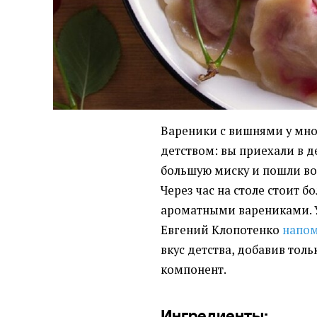
Вареники с вишнями у мно
детством: вы приехали в д
большую миску и пошли во
Через час на столе стоит 
ароматными варениками. 
Евгений Клопотенко
напо
вкус детства, добавив то
компонент.
Ингредиенты: