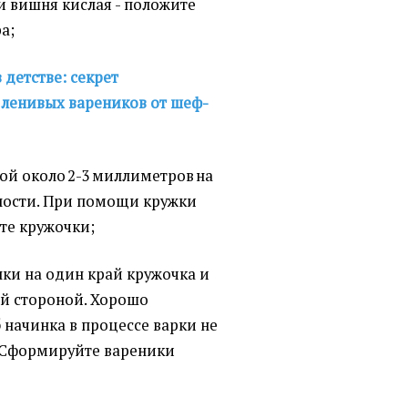
ли вишня кислая - положите
ра;
в детстве: секрет
ленивых вареников от шеф-
ной около 2-3 миллиметров на
ности. При помощи кружки
сте кружочки;
нки на один край кружочка и
й стороной. Хорошо
б начинка в процессе варки не
. Сформируйте вареники