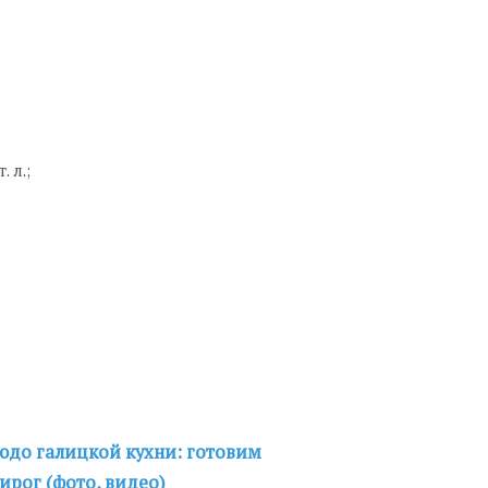
. л.;
юдо галицкой кухни: готовим
рог (фото, видео)