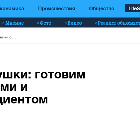
кономика
Происшествия
Общество
LifeS
Мнение
Фото
Видео
Реалист объясняе
Вкусно, как у бабушки: готовим вареники с вишнями и секретным ингредиентом
ушки: готовим
ми и
диентом