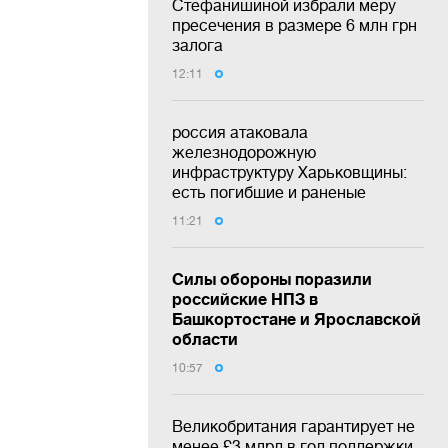
Стефанишиной избрали меру
пресечения в размере 6 млн грн
залога
12:11
россия атаковала
железнодорожную
инфраструктуру Харьковщины:
есть погибшие и раненые
11:21
Силы обороны поразили
российские НПЗ в
Башкортостане и Ярославской
области
10:57
Великобритания гарантирует не
менее £3 млрд в год поддержки