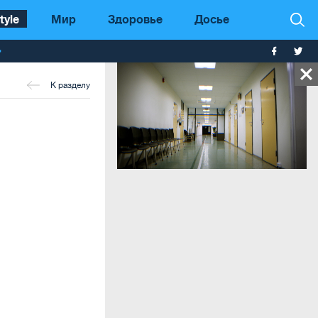
tyle
Мир
Здоровье
Досье
т
К разделу