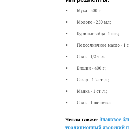
Мука - 500 г;
Молоко - 250 мл;
Куриные яйца -1 шт.;
Подсолнечное масло - 1 ст
Соль - 1/2 ч. л.
Вишни - 400 г;
Сахар - 1-2 ст. л.;
Манка - 1 ст. л.;
Соль - 1 щепотка.
Знаковое бл
Читай также:
традиционный яворский пи