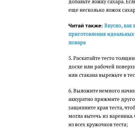
добавьте ложку сахара. Ес
еще несколько ложок саха
Вкусно, как 
Читай также:
приготовления идеальных 
повара
5. Раскатайте тесто толщи
доске или рабочей поверх
или стакана вырежьте в те
6. Выложите немного начи
аккуратно прижмите друго
защипните края теста, что
могла вытечь из вареника
из всех кружочков теста;