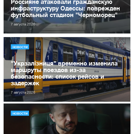
Россияне атаковали гражданскую
инфраструктуру Одессы: поврежден
футбольный стадион "Черноморец"
7 августа 2026
НОВОСТИ
"Укрзалізниця" временно изменила
маршруты поездов из-за
безопасности: список рейсов и
задержек
7 августа 2026
НОВОСТИ