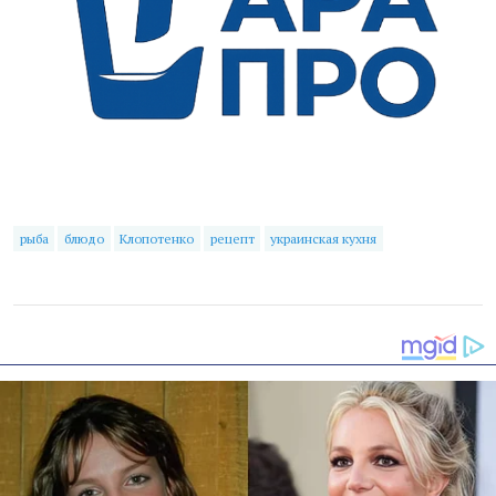
рыба
блюдо
Клопотенко
рецепт
украинская кухня