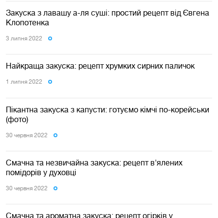
Закуска з лавашу а-ля суші: простий рецепт від Євгена
Клопотенка
3 липня 2022
Найкраща закуска: рецепт хрумких сирних паличок
1 липня 2022
Пікантна закуска з капусти: готуємо кімчі по-корейськи
(фото)
30 червня 2022
Смачна та незвичайна закуска: рецепт в'ялених
помідорів у духовці
30 червня 2022
Смачна та ароматна закуска: рецепт огірків у