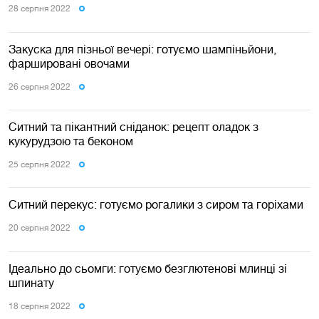
28 серпня 2022
Закуска для пізньої вечері: готуємо шампіньйони,
фаршировані овочами
26 серпня 2022
Ситний та пікантний сніданок: рецепт оладок з
кукурудзою та беконом
25 серпня 2022
Ситний перекус: готуємо рогалики з сиром та горіхами
20 серпня 2022
Ідеально до сьомги: готуємо безглютенові млинці зі
шпинату
18 серпня 2022