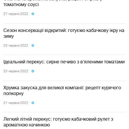
томатному соусі
27 червня 2022
Сезон консервації відкритий: готуємо кабачкову ікру на
зиму
25 червня 2022
Ідеальний перекус: сирне печиво з в'яленими томатами
25 червня 2022
Хрумка закуска для великої компанії: рецепт курячого
попкорну
21 червня 2022
Легкий літній перекус: готуємо кабачковий рулет з
ароматною начинкою