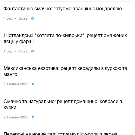
Фантастично смачно: готуємо аранчіні з моцарелою
4 серпня 2022
Шотландські "котлети по-київськи": рецепт смажених
яєць у фарші
1 серпня 2022
Мексиканська екзотика: рецепт кесадильї з куркою та
манго
29 липня 2022
Смачно та натурально: рецепт домашньої ковбаси з
курки
28 липня 2022
Пепероні на новий лад: готуємо піцу-роли з двома