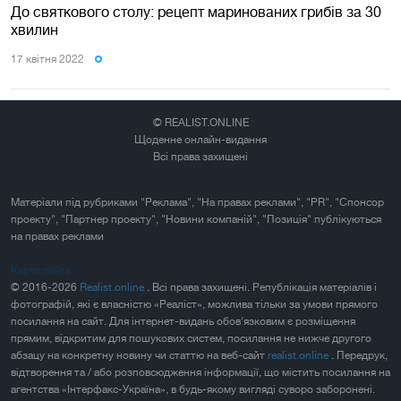
До святкового столу: рецепт маринованих грибів за 30
хвилин
17 квiтня 2022
© REALIST.ONLINE
Щоденне онлайн-видання
Всі права захищені
Матеріали під рубриками "Реклама", "На правах реклами", "PR", "Спонсор
проекту", "Партнер проекту", "Новини компаній", "Позиція" публікуються
на правах реклами
Карта сайта
© 2016-2026
Realist.online
. Всі права захищені. Републікація матеріалів і
фотографій, які є власністю «Реаліст», можлива тільки за умови прямого
посилання на сайт. Для інтернет-видань обов'язковим є розміщення
прямим, відкритим для пошукових систем, посилання не нижче другого
абзацу на конкретну новину чи статтю на веб-сайт
realist.online
. Передрук,
відтворення та / або розповсюдження інформації, що містить посилання на
агентства «Інтерфакс-Україна», в будь-якому вигляді суворо заборонені.