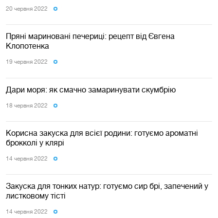
20 червня 2022
Пряні мариновані печериці: рецепт від Євгена
Клопотенка
19 червня 2022
Дари моря: як смачно замаринувати скумбрію
18 червня 2022
Корисна закуска для всієї родини: готуємо ароматні
брокколі у клярі
14 червня 2022
Закуска для тонких натур: готуємо сир брі, запечений у
листковому тісті
14 червня 2022