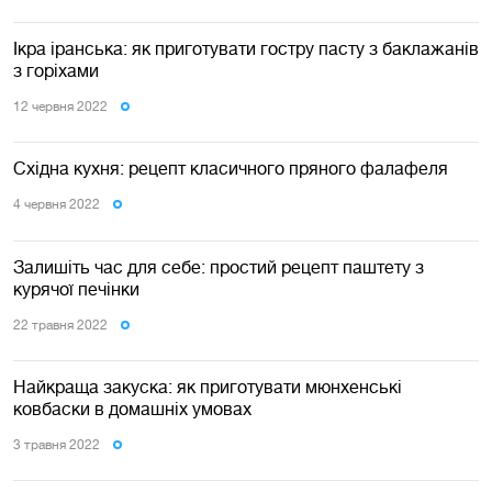
Ікра іранська: як приготувати гостру пасту з баклажанів
з горіхами
12 червня 2022
Східна кухня: рецепт класичного пряного фалафеля
4 червня 2022
Залишіть час для себе: простий рецепт паштету з
курячої печінки
22 травня 2022
Найкраща закуска: як приготувати мюнхенські
ковбаски в домашніх умовах
3 травня 2022