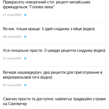
Прикрасять новорічний стіл: рецепт китайських
фрикадельок "Голова лева"
31 сiчня 2022
Яєчня, тільки краще: 5 ідей сніданку з яйця (відео)
28 сiчня 2022
Усе геніальне просте: 3 швидкі рецепти сніданку (відео)
21 сiчня 2022
Вечеря нашвидкуруч: два рецепти для приготування в
мікрохвильовій печі (відео)
20 сiчня 2022
Смачно просто та доступно: найлегші традиційні страви
на Святвечір