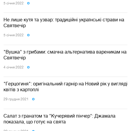
5 сiчня 2022
Не лише кутя та узвар: традиційні українські страви на
Святвечір
5 сiчня 2022
"Вушка" з грибами: смачна альтернатива вареникам на
Святвечір
4 сiчня 2022
"Герцогиня": оригінальний гарнір на Новий рік у вигляді
квітів з картоплі
29 грудня 2021
Салат з гранатом та "Кучерявий пінчер": Джамала
показала, що готує на свята