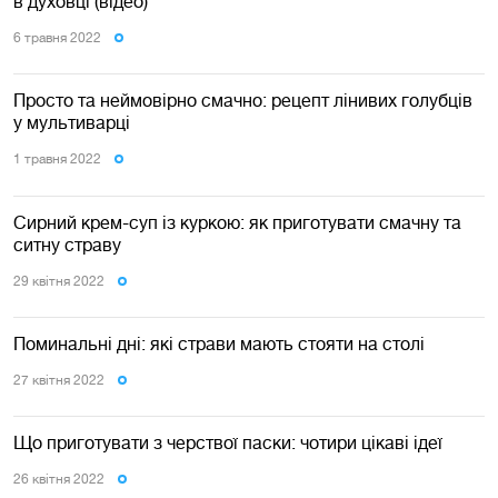
в духовці (відео)
6 травня 2022
Просто та неймовірно смачно: рецепт лінивих голубців
у мультиварці
1 травня 2022
Сирний крем-суп із куркою: як приготувати смачну та
ситну страву
29 квiтня 2022
Поминальні дні: які страви мають стояти на столі
27 квiтня 2022
Що приготувати з черствої паски: чотири цікаві ідеї
26 квiтня 2022