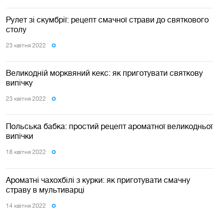
Рулет зі скумбрії: рецепт смачної страви до святкового
столу
23 квiтня 2022
Великодній морквяний кекс: як приготувати святкову
випічку
23 квiтня 2022
Польська бабка: простий рецепт ароматної великодньої
випічки
18 квiтня 2022
Ароматні чахохбілі з курки: як приготувати смачну
страву в мультиварці
14 квiтня 2022