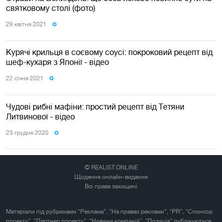
святковому столі (фото)
29 квiтня 2021
Курячі крильця в соєвому соусі: покроковий рецепт від
шеф-кухаря з Японії - відео
22 сiчня 2021
Чудові рибні мафіни: простий рецепт від Тетяни
Литвинової - відео
23 грудня 2020
© REALIST.ONLINE
Щоденне онлайн-видання
Всі права захищені
Матеріали під рубриками "Реклама", "На правах реклами", "PR", "Спонсор
проекту", "Партнер проекту", "Новини компаній", "Позиція" публікуються