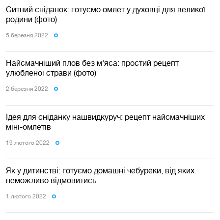
Ситний сніданок: готуємо омлет у духовці для великої
родини (фото)
5 березня 2022
Найсмачніший плов без м'яса: простий рецепт
улюбленої страви (фото)
2 березня 2022
Ідея для сніданку нашвидкуруч: рецепт найсмачніших
міні-омлетів
19 лютого 2022
Як у дитинстві: готуємо домашні чебуреки, від яких
неможливо відмовитись
1 лютого 2022