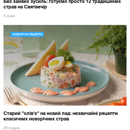
Без зайвих зусиль: готуємо просто 12 традиційних
страв на Святвечір
5 сiчня
НОВОРІЧНІ РЕЦЕПТИ
Старий "олів'є" на новий лад: незвичайні рецепти
класичних новорічних страв
29 грудня