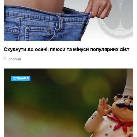
Схуднути до осені: плюси та мінуси популярних дієт
11 серпня
КУЛІНАРІЯ