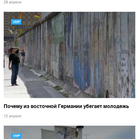
28 апреля
МИР
Почему из восточной Германии убегает молодежь
12 апреля
МИР