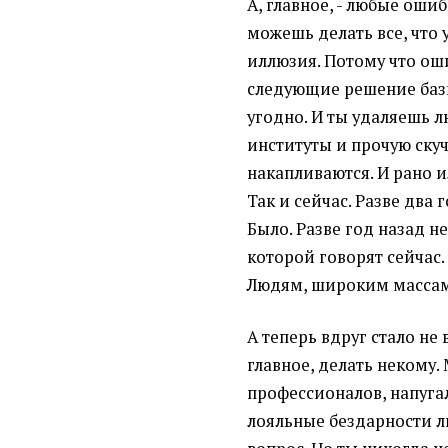
А, главное, - любые оши
можешь делать все, что у
иллюзия. Потому что оши
следующие решение бази
угодно. И ты удаляешь л
институты и прочую скуч
накапливаются. И рано и
Так и сейчас. Разве два
Было. Разве год назад н
которой говорят сейчас.
Людям, широким массам,
А теперь вдруг стало не 
главное, делать некому
профессионалов, напуга
лояльные бездарности л