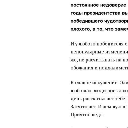
постоянное недоверие 
годы президентства вы
победившего чудотворц
плохого, а то, что заме
И у любого победителя е
непопулярные изменения
же, не расчитывать на п
обожания и подхалимств
Большое искушение. Оли
любовью, люди посылают
день рассказывает тебе,
Затягивает. И чем лучше 
Приятно ведь.