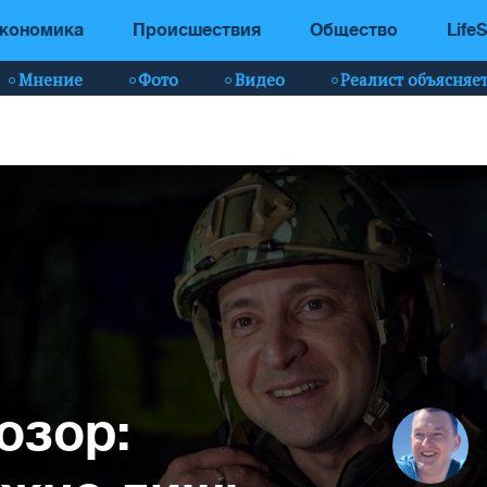
кономика
Происшествия
Общество
LifeS
Мнение
Фото
Видео
Реалист объясняе
озор: