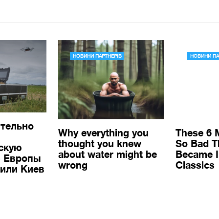
ительно
ескую
 Европы
 или Киев