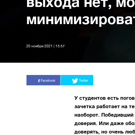
выхода нет, м
минимизирова
20 ноября 2021 | 15:57
Facebook
Twitter
У студентов есть пого
зачетка работает на те
наоборот. Победивший
доверия. Или даже об
доверять, но очень лю