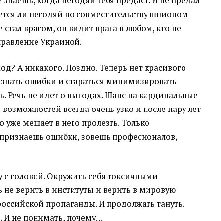
е знаешь, когда негодяй тебя предаст. И не предал
ляется ли негодяй по совместительству шпионом
е стал врагом, он видит врага в любом, кто не
управление Украиной.
од? А никакого. Поздно. Теперь нет красивого
изнать ошибки и стараться минимизировать
. Речь не идет о выгодах. Шанс на кардинальные
возможностей всегда очень узко и после пару лет
 уже мешает в него пролезть. Только
 признаешь ошибки, зовешь професионалов,
у с головой. Окружить себя токсичными
 не верить в институты и верить в мировую
российской пропаганды. И продолжать тануть.
. И не понимать, почему…