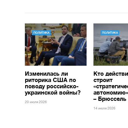
ПОЛИТИКА
ПОЛИТИКА
Изменилась ли
Кто действ
риторика США по
строит
поводу российско-
«стратегич
украинской войны?
автономию»
– Брюссель
20 июля 2026
14 июля 2026