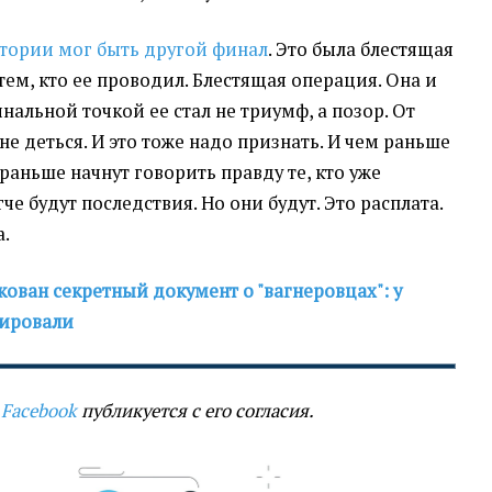
стории мог быть другой финал
. Это была блестящая
 тем, кто ее проводил. Блестящая операция. Она и
инальной точкой ее стал не триумф, а позор. От
не деться. И это тоже надо признать. И чем раньше
 раньше начнут говорить правду те, кто уже
гче будут последствия. Но они будут. Это расплата.
а.
ован секретный документ о "вагнеровцах": у
гировали
 Facebook
публикуется с его согласия.