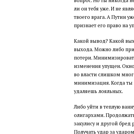
вопрос. Но ты никогда н
ли он тебя уже. И не яв
твоего врага. А Путин уж
признает его право на 
Какой вывод? Какой вых
выхода. Можно либо пр
потери. Минимизировать
изменения упущен. Окно 
во власти слишком много
минимизация. Когда ты
удаляешь лояльных.
Либо уйти в теплую ванн
олигархами. Продолжать
закулису и другой бред 
Получать удар за ударом