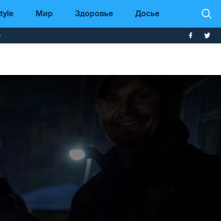
tyle
Мир
Здоровье
Досье
т