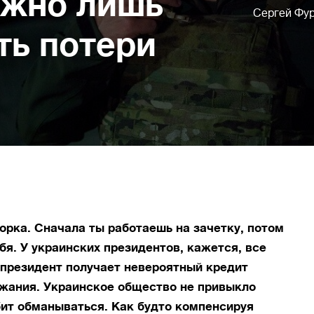
ожно лишь
Сергей Фу
ть потери
ворка. Сначала ты работаешь на зачетку, потом
бя. У украинских президентов, кажется, все
 президент получает невероятный кредит
ожания. Украинское общество не привыкло
бит обманываться. Как будто компенсируя