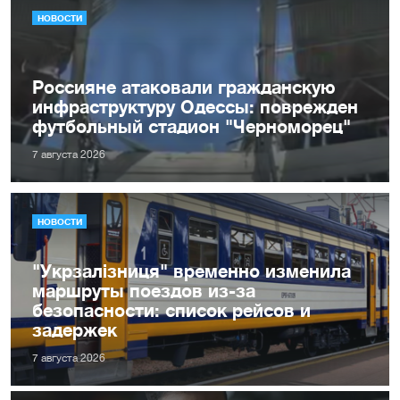
НОВОСТИ
Россияне атаковали гражданскую
инфраструктуру Одессы: поврежден
футбольный стадион "Черноморец"
7 августа 2026
НОВОСТИ
"Укрзалізниця" временно изменила
маршруты поездов из-за
безопасности: список рейсов и
задержек
7 августа 2026