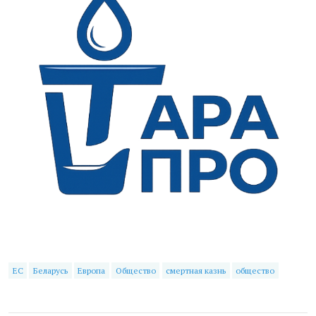
ЕС
Беларусь
Европа
Общество
смертная казнь
общество