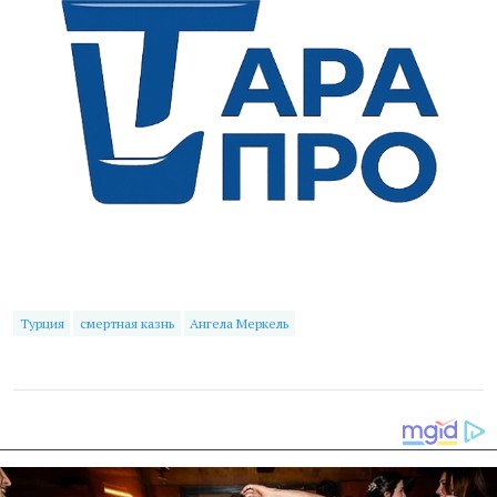
Турция
смертная казнь
Ангела Меркель