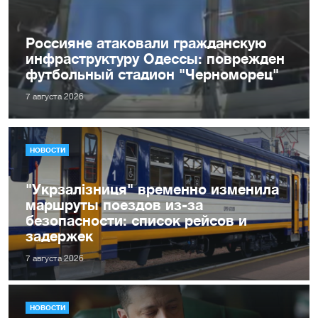
Россияне атаковали гражданскую
инфраструктуру Одессы: поврежден
футбольный стадион "Черноморец"
7 августа 2026
НОВОСТИ
"Укрзалізниця" временно изменила
маршруты поездов из-за
безопасности: список рейсов и
задержек
7 августа 2026
НОВОСТИ