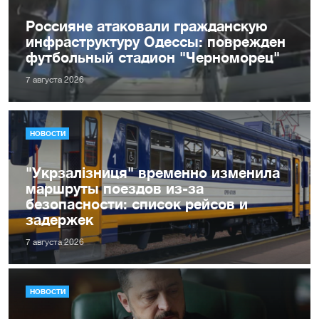
Россияне атаковали гражданскую
инфраструктуру Одессы: поврежден
футбольный стадион "Черноморец"
7 августа 2026
НОВОСТИ
"Укрзалізниця" временно изменила
маршруты поездов из-за
безопасности: список рейсов и
задержек
7 августа 2026
НОВОСТИ