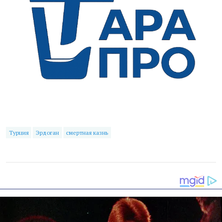
Турция
Эрдоган
смертная казнь