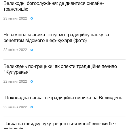
Великодні богослужіння: де дивитися онлайн-
трансляцію
23 квiтня 2022
Незамінна класика: готуємо традиційну паску за
рецептом відомого шеф-кухаря (фото)
22 квiтня 2022
Великдень по-грецьки: як спекти традиційне печиво
"Кулуракья"
22 квiтня 2022
Шоколадна паска: нетрадиційна випічка на Великдень
22 квiтня 2022
Паска на швидку руку: рецепт святкової випічки без