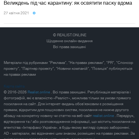
Великдень під час карантину: як освятити паску вдома
27 квiтня 2021
© REALIST.ONLINE
Щоденне онлайн-видання
Всі права захищені
Матеріали під рубриками "Реклама", "На правах реклами", "PR", "Спонсор
проекту", "Партнер проекту", "Новини компаній", "Позиція" публікуються
на правах реклами
Карта сайта
© 2016-2026
Realist.online
. Всі права захищені. Републікація матеріалів і
фотографій, які є власністю «Реаліст», можлива тільки за умови прямого
посилання на сайт. Для інтернет-видань обов'язковим є розміщення
прямим, відкритим для пошукових систем, посилання не нижче другого
абзацу на конкретну новину чи статтю на веб-сайт
realist.online
. Передрук,
відтворення та / або розповсюдження інформації, що містить посилання на
агентства «Інтерфакс-Україна», в будь-якому вигляді суворо заборонені.
AD - матеріали, які відзначені цим знаком, розміщені на правах реклами. За