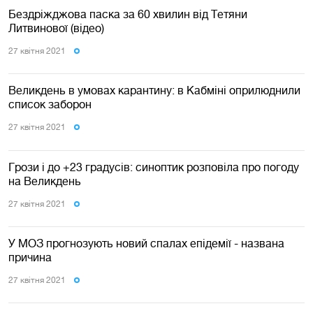
Бездріжджова паска за 60 хвилин від Тетяни
Литвинової (відео)
27 квiтня 2021
Великдень в умовах карантину: в Кабміні оприлюднили
список заборон
27 квiтня 2021
Грози і до +23 градусів: синоптик розповіла про погоду
на Великдень
27 квiтня 2021
У МОЗ прогнозують новий спалах епідемії - названа
причина
27 квiтня 2021