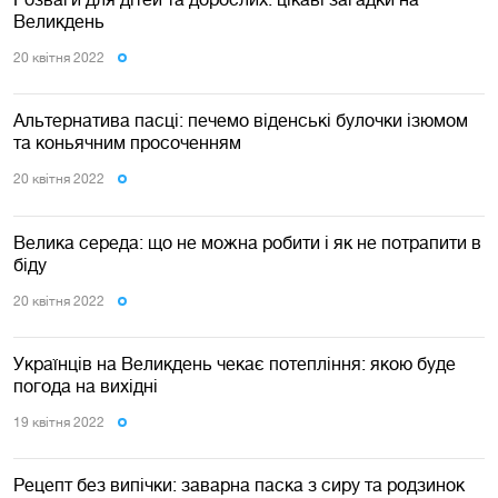
Великдень
20 квiтня 2022
Альтернатива пасці: печемо віденські булочки ізюмом
та коньячним просоченням
20 квiтня 2022
Велика середа: що не можна робити і як не потрапити в
біду
20 квiтня 2022
Українців на Великдень чекає потепління: якою буде
погода на вихідні
19 квiтня 2022
Рецепт без випічки: заварна паска з сиру та родзинок