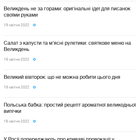
Великдень не за горами: оригінальні ідеї для писанок
своїми руками
19 квiтня 2022
Салат з капусти та м'ясні рулетики: святкове меню на
Великдень
19 квiтня 2022
Великий вівторок: що не можна робити цього дня
19 квiтня 2022
Польська бабка: простий рецепт ароматної великодньої
випічки
18 квiтня 2022
У Росії попереджають про криваві провокації у