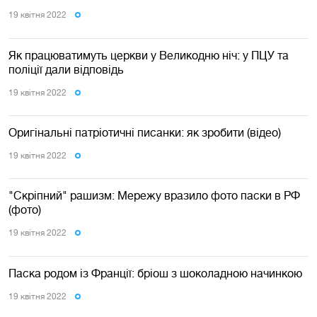
19 квiтня 2022
Як працюватимуть церкви у Великодню ніч: у ПЦУ та
поліції дали відповідь
19 квiтня 2022
Оригінальні патріотичні писанки: як зробити (відео)
19 квiтня 2022
"Скріпний" рашизм: Мережу вразило фото паски в РФ
(фото)
19 квiтня 2022
Паска родом із Франції: бріош з шоколадною начинкою
19 квiтня 2022