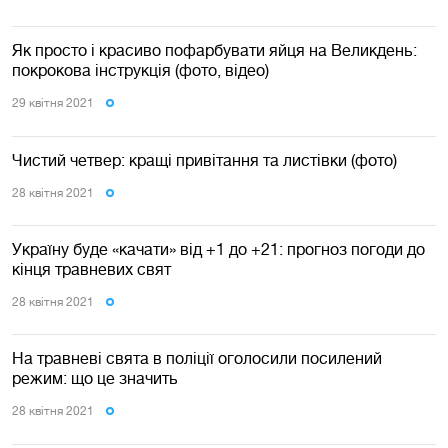
Як просто і красиво пофарбувати яйця на Великдень:
покрокова інструкція (фото, відео)
29 квiтня 2021
Чистий четвер: кращі привітання та листівки (фото)
28 квiтня 2021
Україну буде «качати» від +1 до +21: прогноз погоди до
кінця травневих свят
28 квiтня 2021
На травневі свята в поліції оголосили посилений
режим: що це значить
28 квiтня 2021