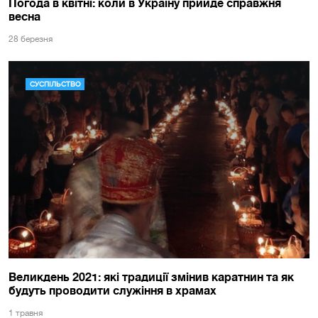
Погода в квітні: коли в Україну прийде справжня
весна
28 березня
СУСПІЛЬСТВО
Великдень 2021: які традиції змінив каратнин та як
будуть проводити служіння в храмах
1 травня