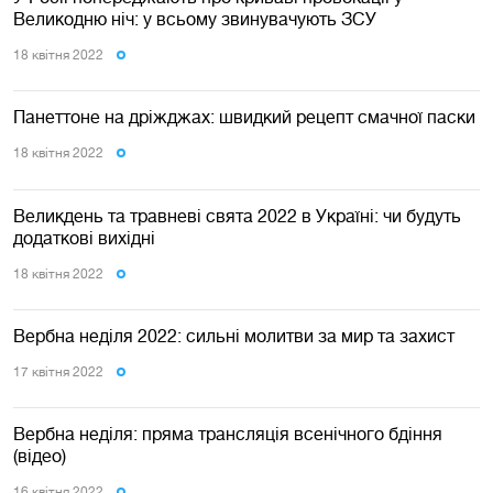
Великодню ніч: у всьому звинувачують ЗСУ
18 квiтня 2022
Панеттоне на дріжджах: швидкий рецепт смачної паски
18 квiтня 2022
Великдень та травневі свята 2022 в Україні: чи будуть
додаткові вихідні
18 квiтня 2022
Вербна неділя 2022: сильні молитви за мир та захист
17 квiтня 2022
Вербна неділя: пряма трансляція всенічного бдіння
(відео)
16 квiтня 2022