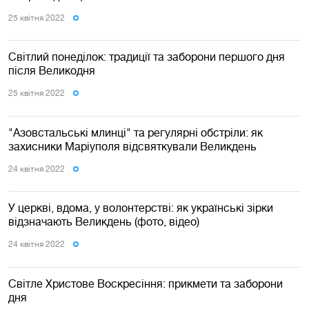
25 квiтня 2022
Світлий понеділок: традиції та заборони першого дня
після Великодня
25 квiтня 2022
"Азовстальські млинці" та регулярні обстріли: як
захисники Маріуполя відсвяткували Великдень
24 квiтня 2022
У церкві, вдома, у волонтерстві: як українські зірки
відзначають Великдень (фото, відео)
24 квiтня 2022
Світле Христове Воскресіння: прикмети та заборони
дня