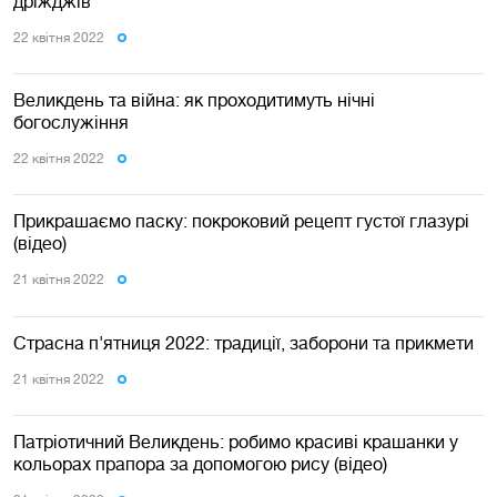
дріжджів
22 квiтня 2022
Великдень та війна: як проходитимуть нічні
богослужіння
22 квiтня 2022
Прикрашаємо паску: покроковий рецепт густої глазурі
(відео)
21 квiтня 2022
Страсна п'ятниця 2022: традиції, заборони та прикмети
21 квiтня 2022
Патріотичний Великдень: робимо красиві крашанки у
кольорах прапора за допомогою рису (відео)