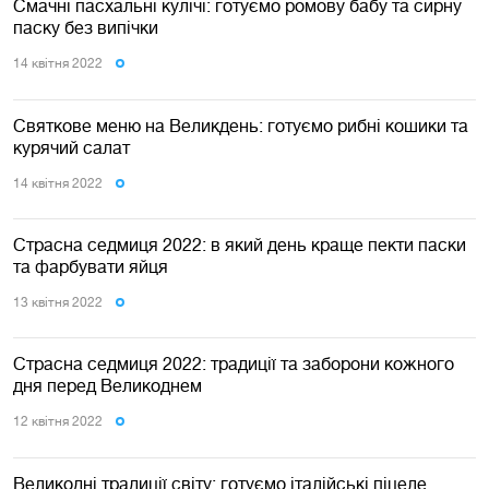
Смачні пасхальні кулічі: готуємо ромову бабу та сирну
паску без випічки
14 квiтня 2022
Святкове меню на Великдень: готуємо рибні кошики та
курячий салат
14 квiтня 2022
Страсна седмиця 2022: в який день краще пекти паски
та фарбувати яйця
13 квiтня 2022
Страсна седмиця 2022: традиції та заборони кожного
дня перед Великоднем
12 квiтня 2022
Великодні традиції світу: готуємо італійські піцеле