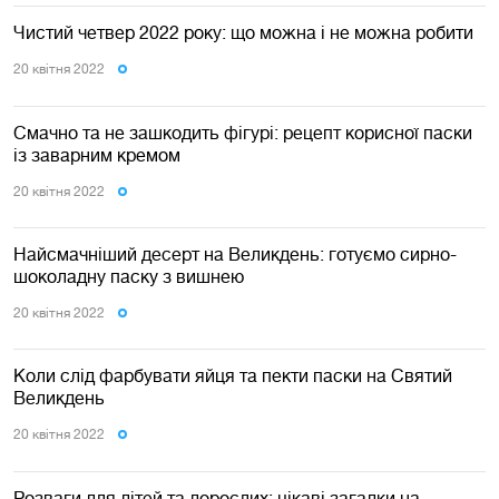
Чистий четвер 2022 року: що можна і не можна робити
20 квiтня 2022
Смачно та не зашкодить фігурі: рецепт корисної паски
із заварним кремом
20 квiтня 2022
Найсмачніший десерт на Великдень: готуємо сирно-
шоколадну паску з вишнею
20 квiтня 2022
Коли слід фарбувати яйця та пекти паски на Святий
Великдень
20 квiтня 2022
Розваги для дітей та дорослих: цікаві загадки на