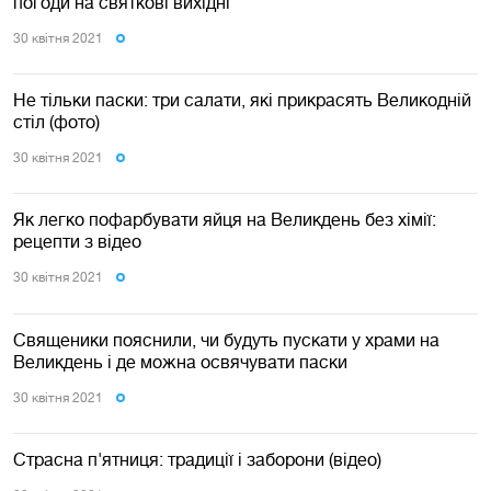
погоди на святкові вихідні
30 квiтня 2021
Не тільки паски: три салати, які прикрасять Великодній
стіл (фото)
30 квiтня 2021
Як легко пофарбувати яйця на Великдень без хімії:
рецепти з відео
30 квiтня 2021
Священики пояснили, чи будуть пускати у храми на
Великдень і де можна освячувати паски
30 квiтня 2021
Страсна п'ятниця: традиції і заборони (відео)