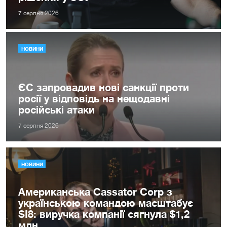
7 серпня 2026
НОВИНИ
ЄС запровадив нові санкції проти
росії у відповідь на нещодавні
російські атаки
7 серпня 2026
НОВИНИ
Американська Cassator Corp з
українською командою масштабує
SI8: виручка компанії сягнула $1,2
млн