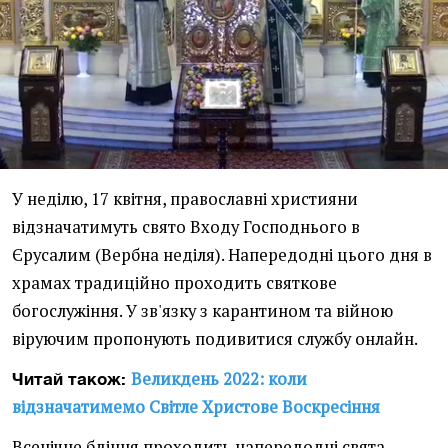
У неділю, 17 квітня, православні християни
відзначатимуть свято Входу Господнього в
Єрусалим (Вербна неділя). Напередодні цього дня в
храмах традиційно проходить святкове
богослужіння. У зв'язку з карантином та війною
віруючим пропонують подивитися службу онлайн.
Великдень 2022: коли
Читай також:
відзначатимемо Світле Христове Воскресіння
Всенічне бдіння проходить напередодні свята