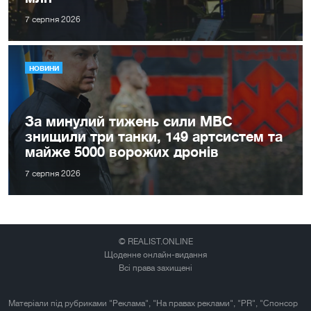
7 серпня 2026
НОВИНИ
За минулий тижень сили МВС
знищили три танки, 149 артсистем та
майже 5000 ворожих дронів
7 серпня 2026
© REALIST.ONLINE
Щоденне онлайн-видання
Всі права захищені
Матеріали під рубриками "Реклама", "На правах реклами", "PR", "Спонсор