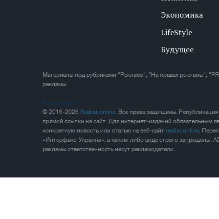
Экономика
LifeStyle
Будущее
Материалы под рубриками "Реклама", "На правах рекламы", "PR
рекламы
Карта сайта
© 2016-2026
Realist.online
. Все права защищены. Републикация
прямой ссылки на сайт. Для интернет-изданий обязательным яв
конкретную новость или статью на веб-сайт
realist.online
. Пере
«Интерфакс-Украина», в каком-либо виде строго запрещены. A
рекламы ответственность несут рекламодатели.