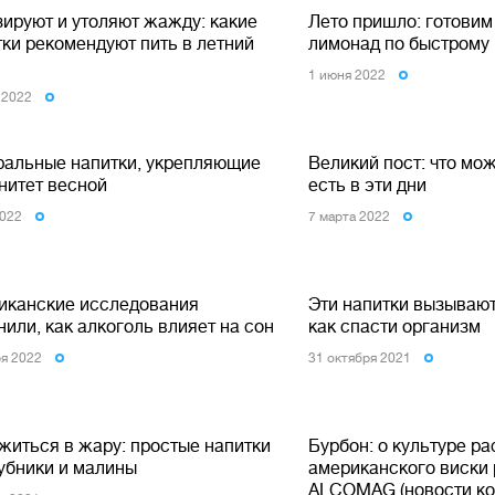
зируют и утоляют жажду: какие
Лето пришло: готови
тки рекомендуют пить в летний
лимонад по быстрому
1 июня 2022
 2022
ральные напитки, укрепляющие
Великий пост: что мо
нитет весной
есть в эти дни
2022
7 марта 2022
иканские исследования
Эти напитки вызывают
или, как алкоголь влияет на сон
как спасти организм
ря 2022
31 октября 2021
житься в жару: простые напитки
Бурбон: о культуре ра
лубники и малины
американского виски
ALCOMAG (новости ко