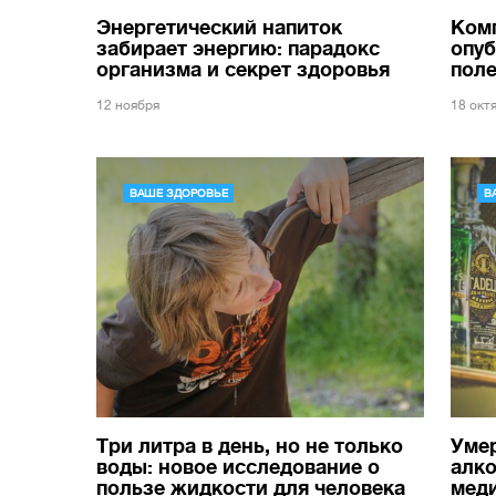
Энергетический напиток
Комп
забирает энергию: парадокс
опуб
организма и секрет здоровья
поле
12 ноября
18 окт
ВАШЕ ЗДОРОВЬЕ
В
Три литра в день, но не только
Уме
воды: новое исследование о
алко
пользе жидкости для человека
мед