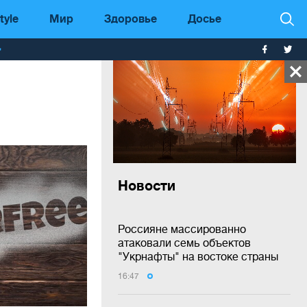
tyle
Мир
Здоровье
Досье
т
Новости
Россияне массированно
атаковали семь объектов
"Укрнафты" на востоке страны
16:47