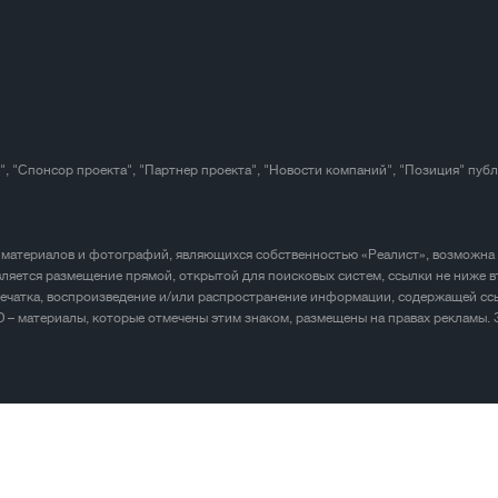
", "Спонсор проекта", "Партнер проекта", "Новости компаний", "Позиция" пуб
 материалов и фотографий, являющихся собственностью «Реалист», возможна
ляется размещение прямой, открытой для поисковых систем, ссылки не ниже в
печатка, воспроизведение и/или распространение информации, содержащей ссы
D – материалы, которые отмечены этим знаком, размещены на правах рекламы.