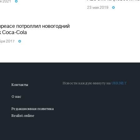
я 2021
23 мая 2019
npeace потроллил новогодний
к Coca-Cola
бря 2017
Новости каждую минуту на
UKR.NET
Контакты
О нас
Редакционная политика
Realist.online