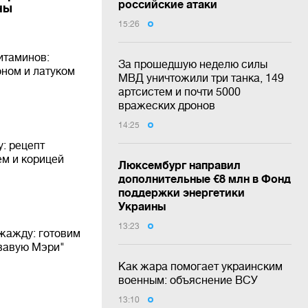
российские атаки
ны
15:26
итаминов:
За прошедшую неделю силы
оном и латуком
МВД уничтожили три танка, 149
артсистем и почти 5000
вражеских дронов
14:25
: рецепт
ем и корицей
Люксембург направил
дополнительные €8 млн в Фонд
поддержки энергетики
Украины
13:23
 жажду: готовим
вавую Мэри"
Как жара помогает украинским
военным: объяснение ВСУ
13:10