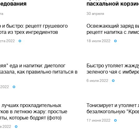
ледования
пасхальной корзи
та
30 апреля
 и быстро: рецепт грушевого
Освежающий заряд в
та из трех ингредиентов
рецепт напитка с лим
уста 2022
18 июля 2022
яя" еда и напитки: диетолог
Быстро утоляет жажду
азала, как правильно питаться в
зеленого чая с имбир
6 июля 2022
 2022
5 лучших прохладительных
Тонизирует и утоляет
тков в летнюю жару: простые
безалкогольную "Кро
ты, которые бодрят (фото)
17 июня 2022
я 2022