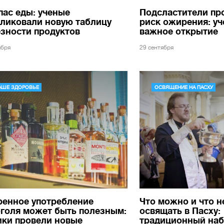
ас еды: ученые
Подсластители пр
ликовали новую таблицу
риск ожирения: у
зности продуктов
важное открытие
ября
29 сентября
АШЕ ЗДОРОВЬЕ
ОСВЯЩЕНИЕ НА ПАСХУ
ренное употребление
Что можно и что н
голя может быть полезным:
освящать в Пасху:
ики провели новые
традиционный на