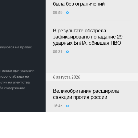
была без ограничений
09:59
В результате обстрела
зафиксировано попадание 29
ударных БпЛА: сбившая ПВО
ликуются на правах
09:31
 только при условии
торого абзаца на
6 августа 2026
лку на агентства
 За содержание
Великобритания расширила
санкции против россии
16:45
Украина планирует создать
собственную баллистику и
антибаллистику к 2027 году -