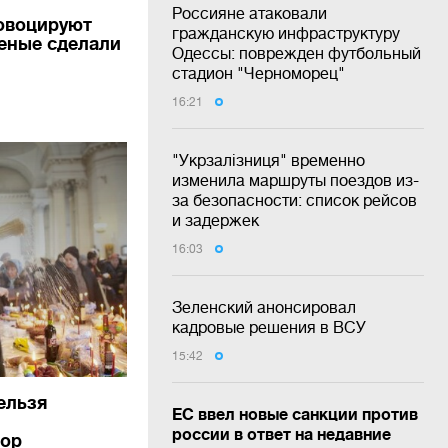
Россияне атаковали
овоцируют
гражданскую инфраструктуру
ченые сделали
Одессы: поврежден футбольный
стадион "Черноморец"
16:21
"Укрзалізниця" временно
изменила маршруты поездов из-
за безопасности: список рейсов
и задержек
16:03
Зеленский анонсировал
кадровые решения в ВСУ
15:42
ельзя
ЕС ввел новые санкции против
россии в ответ на недавние
бор