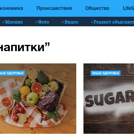
кономика
Происшествия
Общество
LifeS
Мнение
Фото
Видео
Реалист объясняе
напитки”
АШЕ ЗДОРОВЬЕ
ВАШЕ ЗДОРОВЬЕ