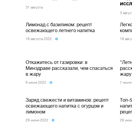
исс
31 августа
3 авгус
Лимонад с базиликом: рецепт
Легко
освежающего летнего напитка
компо
18 августа 2022
18 авг
Откажитесь от газировки: в
"Летн
Минздраве рассказали, чем спасаться
расск
в жару
жару
9 июля 2022
7 июля
Заряд свежести и витаминов: рецепт
Топ-
освежающего напитка с огурцом и
напи
лимоном
рецеп
29 июня 2022
28 июн