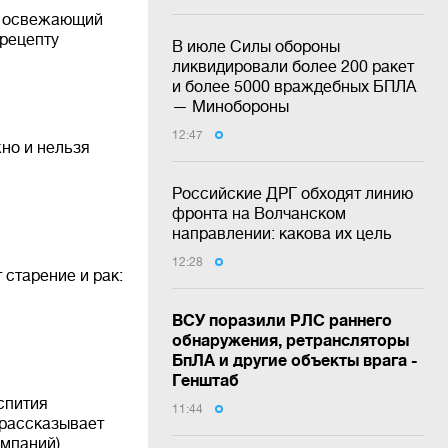
м освежающий
 рецепту
В июле Силы обороны
ликвидировали более 200 ракет
и более 5000 враждебных БПЛА
— Минобороны
12:47
жно и нельзя
Российские ДРГ обходят линию
фронта на Волчанском
направлении: какова их цель
12:28
 старение и рак:
ВСУ поразили РЛС раннего
обнаружения, ретрансляторы
БпЛА и другие объекты врага -
Генштаб
спития
11:44
 рассказывает
мпаний)