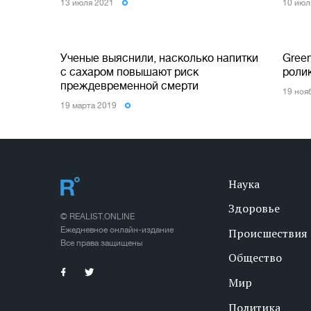
13 июля 2021
10 июл
Ученые выяснили, насколько напитки
Gree
с сахаром повышают риск
роли
преждевременной смерти
19 ноя
19 марта 2019
Наука
Здоровье
© REALIST.ONLINE
Ежедневное онлайн-издание
Происшествия
Все права защищены
Общество
Мир
Политика