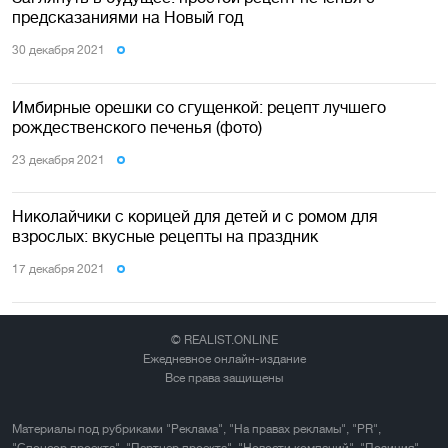
предсказаниями на Новый год
30 декабря 2021
Имбирные орешки со сгущенкой: рецепт лучшего
рождественского печенья (фото)
23 декабря 2021
Николайчики с корицей для детей и с ромом для
взрослых: вкусные рецепты на праздник
17 декабря 2021
© REALIST.ONLINE
Ежедневное онлайн-издание
Все права защищены
Материалы под рубриками "Реклама", "На правах рекламы", "PR",
"Спонсор проекта", "Партнер проекта", "Новости компаний", "Позиция"