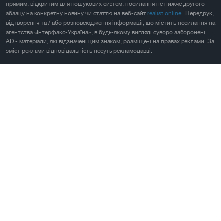
прямим, відкритим для пошукових систем, посилання не нижче другого
абзацу на конкретну новину чи статтю на веб-сайт
realist.online
. Передрук,
відтворення та / або розповсюдження інформації, що містить посилання на
агентства «Інтерфакс-Україна», в будь-якому вигляді суворо заборонені.
AD - матеріали, які відзначені цим знаком, розміщені на правах реклами. За
зміст реклами відповідальність несуть рекламодавці.