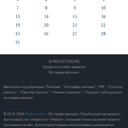
7
8
9
10
13
14
15
16
19
20
21
22
25
26
27
28
31
© REALIST.ONLINE
Щоденне онлайн-видання
Всі права захищені
Матеріали під рубриками "Реклама", "На правах реклами", "PR", "Спонсор
проекту", "Партнер проекту", "Новини компаній", "Позиція" публікуються
на правах реклами
Карта сайта
© 2016-2026
Realist.online
. Всі права захищені. Републікація матеріалів і
фотографій, які є власністю «Реаліст», можлива тільки за умови прямого
посилання на сайт. Для інтернет-видань обов'язковим є розміщення