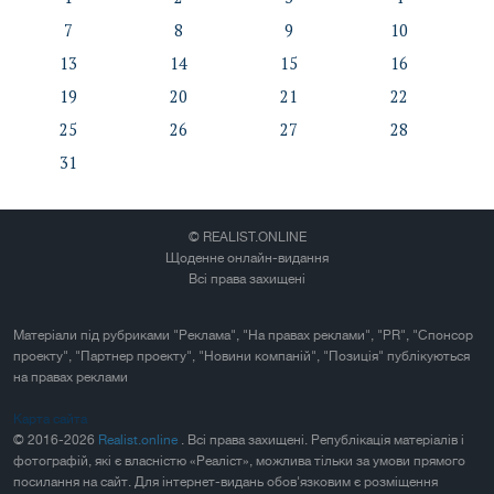
7
8
9
10
13
14
15
16
19
20
21
22
25
26
27
28
31
© REALIST.ONLINE
Щоденне онлайн-видання
Всі права захищені
Матеріали під рубриками "Реклама", "На правах реклами", "PR", "Спонсор
проекту", "Партнер проекту", "Новини компаній", "Позиція" публікуються
на правах реклами
Карта сайта
© 2016-2026
Realist.online
. Всі права захищені. Републікація матеріалів і
фотографій, які є власністю «Реаліст», можлива тільки за умови прямого
посилання на сайт. Для інтернет-видань обов'язковим є розміщення