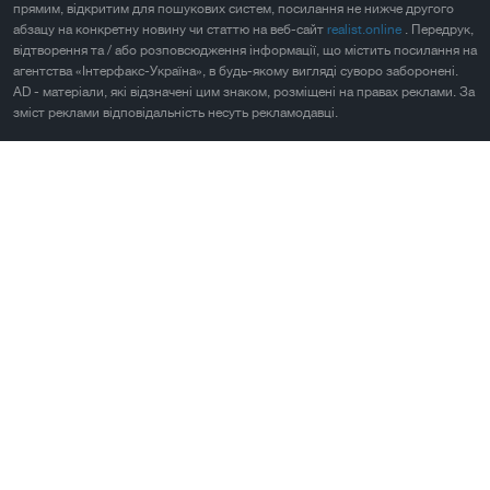
прямим, відкритим для пошукових систем, посилання не нижче другого
абзацу на конкретну новину чи статтю на веб-сайт
realist.online
. Передрук,
відтворення та / або розповсюдження інформації, що містить посилання на
агентства «Інтерфакс-Україна», в будь-якому вигляді суворо заборонені.
AD - матеріали, які відзначені цим знаком, розміщені на правах реклами. За
зміст реклами відповідальність несуть рекламодавці.