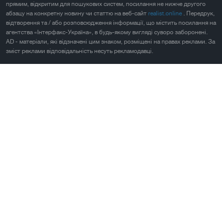
прямим, відкритим для пошукових систем, посилання не нижче другого
абзацу на конкретну новину чи статтю на веб-сайт
realist.online
. Передрук,
відтворення та / або розповсюдження інформації, що містить посилання на
агентства «Інтерфакс-Україна», в будь-якому вигляді суворо заборонені.
AD - матеріали, які відзначені цим знаком, розміщені на правах реклами. За
зміст реклами відповідальність несуть рекламодавці.