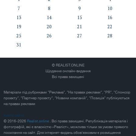
7
8
9
10
13
14
15
16
19
20
21
22
25
26
27
28
31
© REALIST.ONLINE
Щоденне онлайн-видання
Всі права захищені
Матеріали під рубриками "Реклама", "На правах реклами", "PR", "Спонсор
проекту", "Партнер проекту", "Новини компаній", "Позиція" публікуються
на правах реклами
Карта сайта
© 2016-2026
Realist.online
. Всі права захищені. Републікація матеріалів і
фотографій, які є власністю «Реаліст», можлива тільки за умови прямого
посилання на сайт. Для інтернет-видань обов'язковим є розміщення