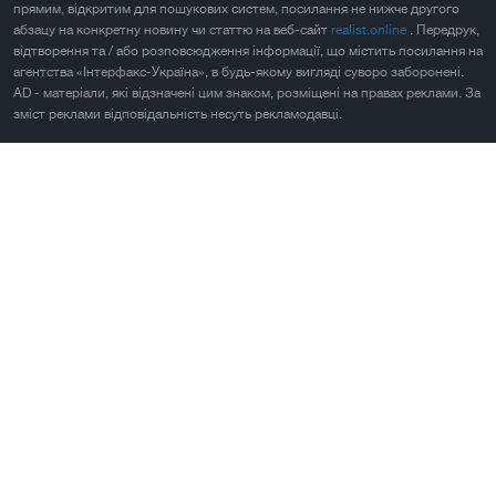
прямим, відкритим для пошукових систем, посилання не нижче другого
абзацу на конкретну новину чи статтю на веб-сайт
realist.online
. Передрук,
відтворення та / або розповсюдження інформації, що містить посилання на
агентства «Інтерфакс-Україна», в будь-якому вигляді суворо заборонені.
AD - матеріали, які відзначені цим знаком, розміщені на правах реклами. За
зміст реклами відповідальність несуть рекламодавці.