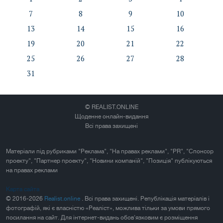
7
8
9
10
13
14
15
16
19
20
21
22
25
26
27
28
31
© REALIST.ONLINE
Щоденне онлайн-видання
Всі права захищені
Матеріали під рубриками "Реклама", "На правах реклами", "PR", "Спонсор
проекту", "Партнер проекту", "Новини компаній", "Позиція" публікуються
на правах реклами
Карта сайта
© 2016-2026
Realist.online
. Всі права захищені. Републікація матеріалів і
фотографій, які є власністю «Реаліст», можлива тільки за умови прямого
посилання на сайт. Для інтернет-видань обов'язковим є розміщення