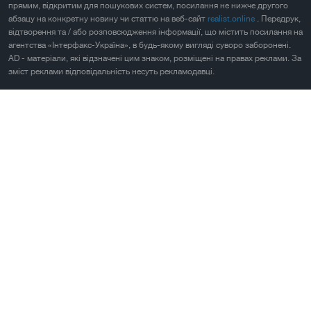
прямим, відкритим для пошукових систем, посилання не нижче другого
абзацу на конкретну новину чи статтю на веб-сайт
realist.online
. Передрук,
відтворення та / або розповсюдження інформації, що містить посилання на
агентства «Інтерфакс-Україна», в будь-якому вигляді суворо заборонені.
AD - матеріали, які відзначені цим знаком, розміщені на правах реклами. За
зміст реклами відповідальність несуть рекламодавці.