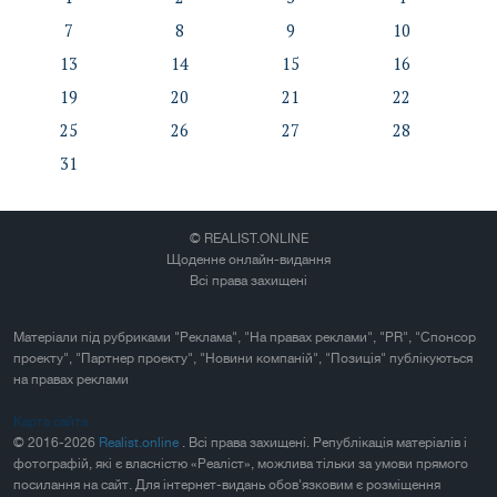
7
8
9
10
13
14
15
16
19
20
21
22
25
26
27
28
31
© REALIST.ONLINE
Щоденне онлайн-видання
Всі права захищені
Матеріали під рубриками "Реклама", "На правах реклами", "PR", "Спонсор
проекту", "Партнер проекту", "Новини компаній", "Позиція" публікуються
на правах реклами
Карта сайта
© 2016-2026
Realist.online
. Всі права захищені. Републікація матеріалів і
фотографій, які є власністю «Реаліст», можлива тільки за умови прямого
посилання на сайт. Для інтернет-видань обов'язковим є розміщення