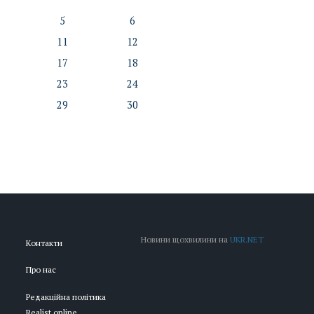
5
6
11
12
17
18
23
24
29
30
Новини щохвилини на
UKR.NET
Контакти
Про нас
Редакційна політика
Realist.online