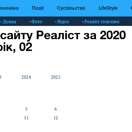
ономіка
Події
Суспільство
LifeStyle
Думка
Фото
Відео
Реаліст пояснює
 сайту Реаліст за 2020
рік, 02
3
2024
2025
5
6
11
12