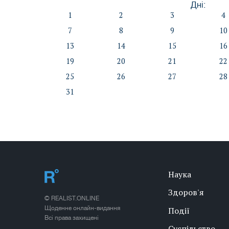
Дні:
1
2
3
4
7
8
9
10
13
14
15
16
19
20
21
22
25
26
27
28
31
Наука
Здоров'я
© REALIST.ONLINE
Щоденне онлайн-видання
Події
Всі права захищені
Суспільство