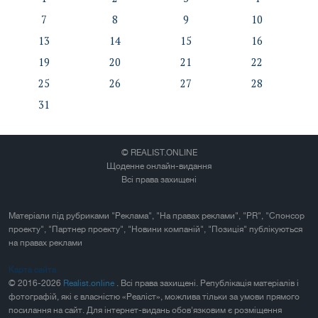
7
8
9
10
13
14
15
16
19
20
21
22
25
26
27
28
31
© REALIST.ONLINE
Щоденне онлайн-видання
Всі права захищені
Матеріали під рубриками "Реклама", "На правах реклами", "PR", "Спонсор
проекту", "Партнер проекту", "Новини компаній", "Позиція" публікуються
на правах реклами
Карта сайта
© 2016-2026
Realist.online
. Всі права захищені. Републікація матеріалів і
фотографій, які є власністю «Реаліст», можлива тільки за умови прямого
посилання на сайт. Для інтернет-видань обов'язковим є розміщення