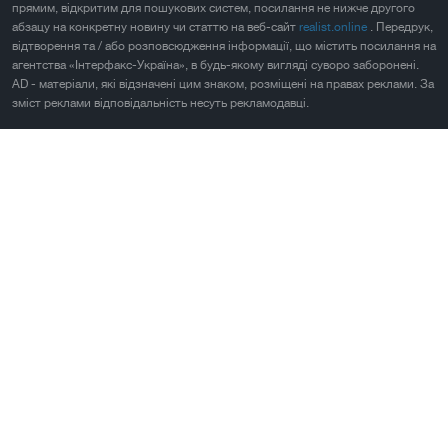
прямим, відкритим для пошукових систем, посилання не нижче другого
абзацу на конкретну новину чи статтю на веб-сайт
realist.online
. Передрук,
відтворення та / або розповсюдження інформації, що містить посилання на
агентства «Інтерфакс-Україна», в будь-якому вигляді суворо заборонені.
AD - матеріали, які відзначені цим знаком, розміщені на правах реклами. За
зміст реклами відповідальність несуть рекламодавці.