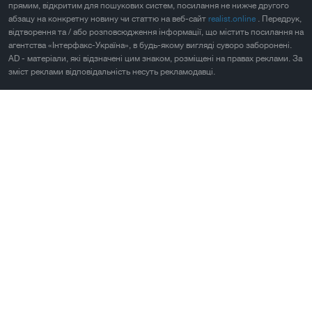
прямим, відкритим для пошукових систем, посилання не нижче другого
абзацу на конкретну новину чи статтю на веб-сайт
realist.online
. Передрук,
відтворення та / або розповсюдження інформації, що містить посилання на
агентства «Інтерфакс-Україна», в будь-якому вигляді суворо заборонені.
AD - матеріали, які відзначені цим знаком, розміщені на правах реклами. За
зміст реклами відповідальність несуть рекламодавці.