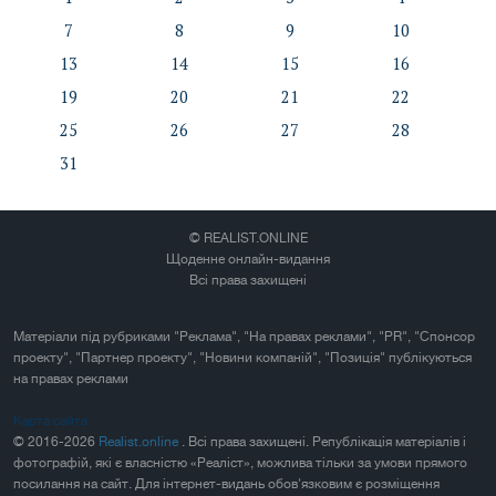
7
8
9
10
13
14
15
16
19
20
21
22
25
26
27
28
31
© REALIST.ONLINE
Щоденне онлайн-видання
Всі права захищені
Матеріали під рубриками "Реклама", "На правах реклами", "PR", "Спонсор
проекту", "Партнер проекту", "Новини компаній", "Позиція" публікуються
на правах реклами
Карта сайта
© 2016-2026
Realist.online
. Всі права захищені. Републікація матеріалів і
фотографій, які є власністю «Реаліст», можлива тільки за умови прямого
посилання на сайт. Для інтернет-видань обов'язковим є розміщення