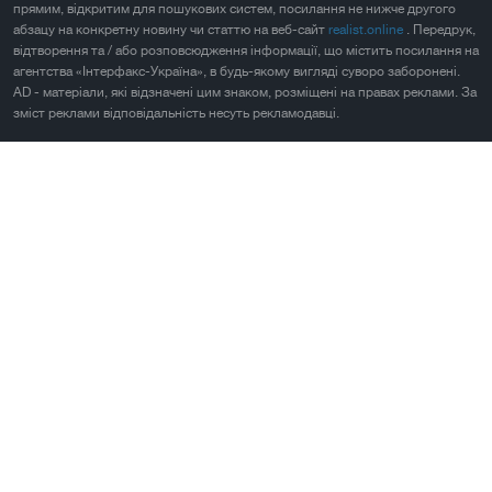
прямим, відкритим для пошукових систем, посилання не нижче другого
абзацу на конкретну новину чи статтю на веб-сайт
realist.online
. Передрук,
відтворення та / або розповсюдження інформації, що містить посилання на
агентства «Інтерфакс-Україна», в будь-якому вигляді суворо заборонені.
AD - матеріали, які відзначені цим знаком, розміщені на правах реклами. За
зміст реклами відповідальність несуть рекламодавці.