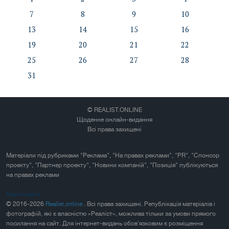
7
8
9
10
13
14
15
16
19
20
21
22
25
26
27
28
31
© REALIST.ONLINE
Щоденне онлайн-видання
Всі права захищені
Матеріали під рубриками "Реклама", "На правах реклами", "PR", "Спонсор
проекту", "Партнер проекту", "Новини компаній", "Позиція" публікуються
на правах реклами
Карта сайта
© 2016-2026
Realist.online
. Всі права захищені. Републікація матеріалів і
фотографій, які є власністю «Реаліст», можлива тільки за умови прямого
посилання на сайт. Для інтернет-видань обов'язковим є розміщення