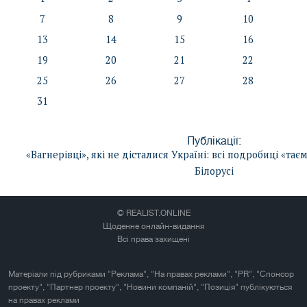
7
8
9
10
13
14
15
16
19
20
21
22
25
26
27
28
31
Публікації:
«Вагнерівці», які не дісталися Україні: всі подробиці «тає
Білорусі
© REALIST.ONLINE
Щоденне онлайн-видання
Всі права захищені
Матеріали під рубриками "Реклама", "На правах реклами", "PR", "Спонсор
проекту", "Партнер проекту", "Новини компаній", "Позиція" публікуються
на правах реклами