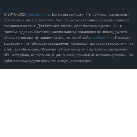
Карта сайта
© 2016-2026
Realist.online
. Всі права захищені. Републікація матеріалів і
фотографій, які є власністю «Реаліст», можлива тільки за умови прямого
посилання на сайт. Для інтернет-видань обов'язковим є розміщення
прямим, відкритим для пошукових систем, посилання не нижче другого
абзацу на конкретну новину чи статтю на веб-сайт
realist.online
. Передрук,
відтворення та / або розповсюдження інформації, що містить посилання на
агентства «Інтерфакс-Україна», в будь-якому вигляді суворо заборонені.
AD - матеріали, які відзначені цим знаком, розміщені на правах реклами. За
зміст реклами відповідальність несуть рекламодавці.