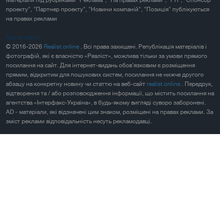
Матеріали під рубриками "Реклама", "На правах реклами", "PR", "Спонсор
проекту", "Партнер проекту", "Новини компаній", "Позиція" публікуються
на правах реклами
Карта сайта
© 2016-2026
Realist.online
. Всі права захищені. Републікація матеріалів і
фотографій, які є власністю «Реаліст», можлива тільки за умови прямого
посилання на сайт. Для інтернет-видань обов'язковим є розміщення
прямим, відкритим для пошукових систем, посилання не нижче другого
абзацу на конкретну новину чи статтю на веб-сайт
realist.online
. Передрук,
відтворення та / або розповсюдження інформації, що містить посилання на
агентства «Інтерфакс-Україна», в будь-якому вигляді суворо заборонені.
AD - матеріали, які відзначені цим знаком, розміщені на правах реклами. За
зміст реклами відповідальність несуть рекламодавці.