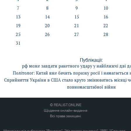
7
8
9
10
13
14
15
16
19
20
21
22
25
26
27
28
31
Публікації:
рф може завдати ракетного удару у найближчі дві д
Політолог: Китай вже бачить поразку росії і намагається
Сприйняття України в США стало круто змінюватись місяці че
повномасштабної війни
© REALIST.ONLINE
Щоденне онлайн-видання
Всі права захищені