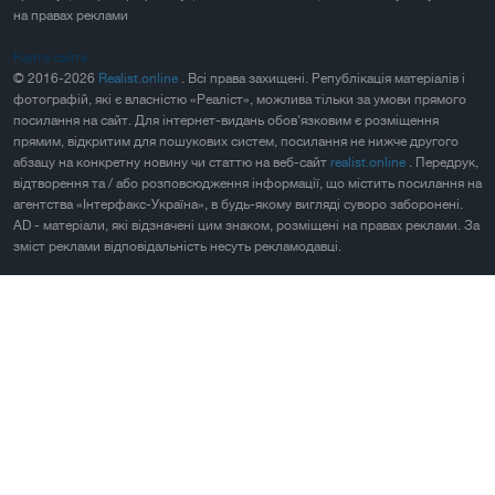
на правах реклами
Карта сайта
© 2016-2026
Realist.online
. Всі права захищені. Републікація матеріалів і
фотографій, які є власністю «Реаліст», можлива тільки за умови прямого
посилання на сайт. Для інтернет-видань обов'язковим є розміщення
прямим, відкритим для пошукових систем, посилання не нижче другого
абзацу на конкретну новину чи статтю на веб-сайт
realist.online
. Передрук,
відтворення та / або розповсюдження інформації, що містить посилання на
агентства «Інтерфакс-Україна», в будь-якому вигляді суворо заборонені.
AD - матеріали, які відзначені цим знаком, розміщені на правах реклами. За
зміст реклами відповідальність несуть рекламодавці.