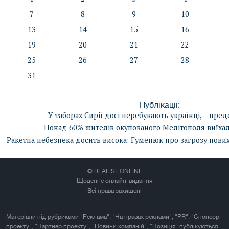
7
8
9
10
13
14
15
16
19
20
21
22
25
26
27
28
31
Публікації:
У таборах Сирії досі перебувають українці, – пре
Понад 60% жителів окупованого Мелітополя виїхал
Ракетна небезпека досить висока: Гуменюк про загрозу нових
© REALIST.ONLINE
Щоденне онлайн-видання
Всі права захищені
Матеріали під рубриками "Реклама", "На правах реклами", "PR", "Спонсор
проекту", "Партнер проекту", "Новини компаній", "Позиція" публікуються