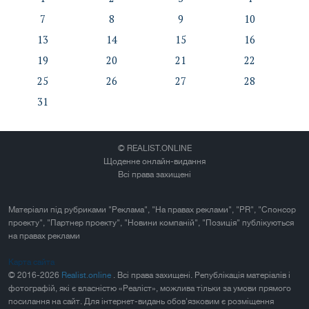
7
8
9
10
13
14
15
16
19
20
21
22
25
26
27
28
31
© REALIST.ONLINE
Щоденне онлайн-видання
Всі права захищені
Матеріали під рубриками "Реклама", "На правах реклами", "PR", "Спонсор
проекту", "Партнер проекту", "Новини компаній", "Позиція" публікуються
на правах реклами
Карта сайта
© 2016-2026
Realist.online
. Всі права захищені. Републікація матеріалів і
фотографій, які є власністю «Реаліст», можлива тільки за умови прямого
посилання на сайт. Для інтернет-видань обов'язковим є розміщення