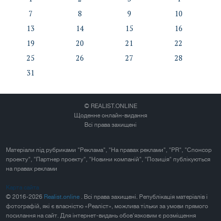
7
8
9
10
13
14
15
16
19
20
21
22
25
26
27
28
31
© REALIST.ONLINE
Щоденне онлайн-видання
Всі права захищені
Матеріали під рубриками "Реклама", "На правах реклами", "PR", "Спонсор
проекту", "Партнер проекту", "Новини компаній", "Позиція" публікуються
на правах реклами
Карта сайта
© 2016-2026
Realist.online
. Всі права захищені. Републікація матеріалів і
фотографій, які є власністю «Реаліст», можлива тільки за умови прямого
посилання на сайт. Для інтернет-видань обов'язковим є розміщення