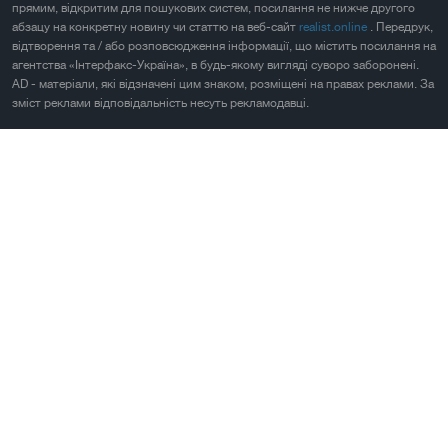
прямим, відкритим для пошукових систем, посилання не нижче другого
абзацу на конкретну новину чи статтю на веб-сайт
realist.online
. Передрук,
відтворення та / або розповсюдження інформації, що містить посилання на
агентства «Інтерфакс-Україна», в будь-якому вигляді суворо заборонені.
AD - матеріали, які відзначені цим знаком, розміщені на правах реклами. За
зміст реклами відповідальність несуть рекламодавці.