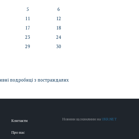
5
6
11
12
17
18
23
24
29
30
зивні подробиці з постраждалих
Новини щохвилини на
UKR.NET
Контакти
Про нас