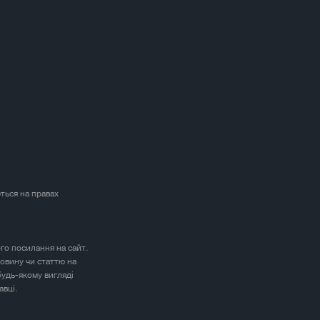
ться на правах
ого посилання на сайт.
овину чи статтю на
будь-якому вигляді
авці.