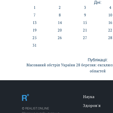
Дні:
1
2
3
4
7
8
9
10
13
14
15
16
19
20
21
22
25
26
27
28
31
Публікації:
Масований обстріл України 28 березня: ексклю
областей
Наука
Здоров'я
© REALIST.ONLINE