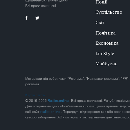
Щоденне онлайн-видання
Події
Всі права захищені
Суспільство
Світ
Політика
Економіка
LifeStyle
Майбутнє
Матеріали під рубриками "Реклама", "На правах реклами", "PR",
реклами
Карта сайта
© 2016-2026
Realist.online
. Всі права захищені. Републікація м
Для інтернет-видань обов'язковим є розміщення прямим, відкр
веб-сайт
realist.online
. Передрук, відтворення та / або розповс
суворо заборонені. AD - матеріали, які відзначені цим знаком, 