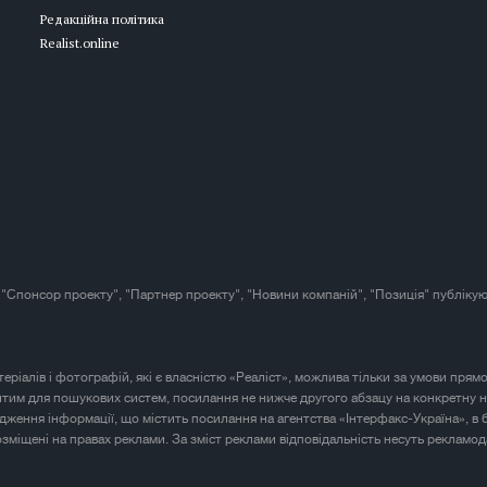
Редакційна політика
Realist.online
 "Спонсор проекту", "Партнер проекту", "Новини компаній", "Позиція" публікую
атеріалів і фотографій, які є власністю «Реаліст», можлива тільки за умови прям
итим для пошукових систем, посилання не нижче другого абзацу на конкретну н
юдження інформації, що містить посилання на агентства «Інтерфакс-Україна», в 
розміщені на правах реклами. За зміст реклами відповідальність несуть рекламод