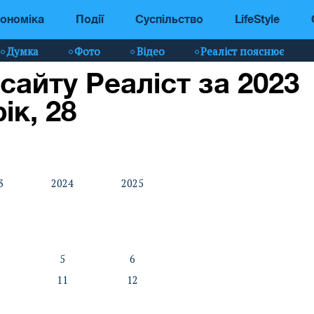
ономіка
Події
Суспільство
LifeStyle
Думка
Фото
Відео
Реаліст пояснює
 сайту Реаліст за 2023
рік, 28
3
2024
2025
5
6
11
12