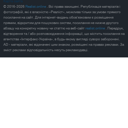
Карта сайта
© 2016-2026
Realist.online
. Всі права захищені. Републікація матеріалів і
фотографій, які є власністю «Реаліст», можлива тільки за умови прямого
посилання на сайт. Для інтернет-видань обов'язковим є розміщення
прямим, відкритим для пошукових систем, посилання не нижче другого
абзацу на конкретну новину чи статтю на веб-сайт
realist.online
. Передрук,
відтворення та / або розповсюдження інформації, що містить посилання на
агентства «Інтерфакс-Україна», в будь-якому вигляді суворо заборонені.
AD - матеріали, які відзначені цим знаком, розміщені на правах реклами. За
зміст реклами відповідальність несуть рекламодавці.