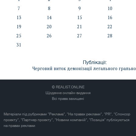
7
8
9
10
13
14
15
16
19
20
21
22
25
26
27
28
31
Публікації:
Черговий виток демонізації легального грально
© REALIST.ONLINE
Щоденне онлайн-видання
Всі права захищені
Матеріали під рубриками "Реклама", "На правах реклами", "PR", "Спонсор
проекту", "Партнер проекту", "Новини компаній", "Позиція" публікуються
на правах реклами