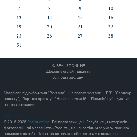
7
8
9
10
13
14
15
16
19
20
21
22
25
26
27
28
31
© REALIST.ONLINE
Щоденне онлайн-видання
Всі права захищені
Матеріали під рубриками "Реклама", "На правах реклами", "PR", "Спонсор
проекту", "Партнер проекту", "Новини компаній", "Позиція" публікуються
на правах реклами
Карта сайта
© 2016-2026
Realist.online
. Всі права захищені. Републікація матеріалів і
фотографій, які є власністю «Реаліст», можлива тільки за умови прямого
посилання на сайт. Для інтернет-видань обов'язковим є розміщення