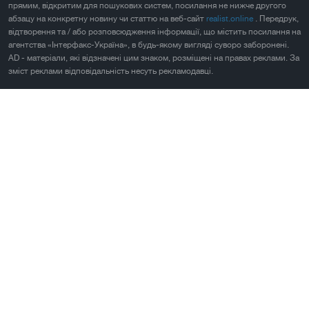
прямим, відкритим для пошукових систем, посилання не нижче другого
абзацу на конкретну новину чи статтю на веб-сайт
realist.online
. Передрук,
відтворення та / або розповсюдження інформації, що містить посилання на
агентства «Інтерфакс-Україна», в будь-якому вигляді суворо заборонені.
AD - матеріали, які відзначені цим знаком, розміщені на правах реклами. За
зміст реклами відповідальність несуть рекламодавці.