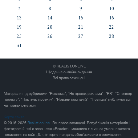
7
8
9
10
13
14
15
16
19
20
21
22
25
26
27
28
31
© REALIST.ONLINE
Щоденне онлайн-видання
Всі права захищені
Матеріали під рубриками "Реклама", "На правах реклами", "PR", "Спонсор
проекту", "Партнер проекту", "Новини компаній", "Позиція" публікуються
на правах реклами
Карта сайта
© 2016-2026
Realist.online
. Всі права захищені. Републікація матеріалів і
фотографій, які є власністю «Реаліст», можлива тільки за умови прямого
посилання на сайт. Для інтернет-видань обов'язковим є розміщення