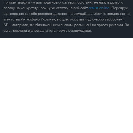
прямим, відкритим для пошукових систем, посилання не нижче другого
абзацу на конкретну новину чи статтю на веб-сайт
realist.online
. Передрук,
відтворення та / або розповсюдження інформації, що містить посилання на
агентства «Інтерфакс-Україна», в будь-якому вигляді суворо заборонені.
AD - матеріали, які відзначені цим знаком, розміщені на правах реклами. За
зміст реклами відповідальність несуть рекламодавці.