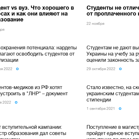
ент vs вуз. Что хорошего в
Студенты не отли
сах и как они влияют на
от проплаченного 
азование
22 ноября
аря
сохранения потенциала: нардепы
Студентам не дают вы
лагают освободить студентов от
Украины на учебу за 
лизации
оценили законность з
ря 2022
29 октября 2022
ентов-медиков из РФ хотят
Стало известно, на с
устроить в "ЛНР" – документ
украинским студента
стипендии
я 2022
1 сентября 2021
т вступительной кампании:
Поступление в магист
стр образования дал советы
пройдет единое вступ