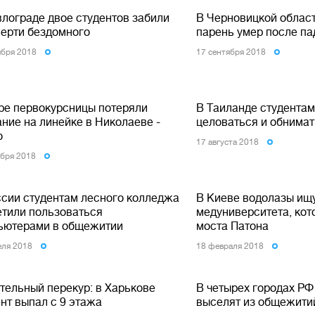
влограде двое студентов забили
В Черновицкой област
мерти бездомного
парень умер после па
ября 2018
17 сентября 2018
ре первокурсницы потеряли
В Таиланде студентам
ние на линейке в Николаеве -
целоваться и обнима
о
17 августа 2018
ября 2018
ссии студентам лесного колледжа
В Киеве водолазы ищу
етили пользоваться
медуниверситета, кот
ьютерами в общежитии
моста Патона
еля 2018
18 февраля 2018
тельный перекур: в Харькове
В четырех городах РФ
нт выпал с 9 этажа
выселят из общежити