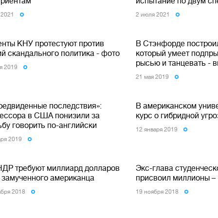
уриентам
испытание по двум с
 2021
2 июля 2021
енты КНУ протестуют против
В Стэнфорде построил
ий скандального политика - фото
который умеет подпры
рысью и танцевать - 
я 2019
21 мая 2019
редвиденные последствия»:
В американском унив
ессора в США понизили за
курс о гибридной угр
ьбу говорить по-английски
12 января 2019
аря 2019
НДР требуют миллиард долларов
Экс-глава студенческ
а замученного американца
присвоил миллионы –
абря 2018
19 ноября 2018