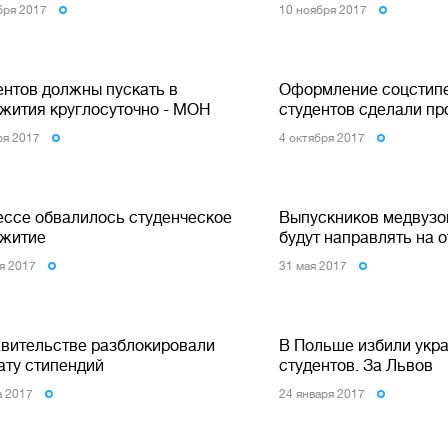
бря 2017
10 ноября 2017
ентов должны пускать в
Оформление соцстип
жития круглосуточно - МОН
студентов сделали п
ря 2017
4 октября 2017
ессе обвалилось студенческое
Выпускников медвузо
житие
будут направлять на 
я 2017
31 мая 2017
авительстве разблокировали
В Польше избили укр
ату стипендий
студентов. За Львов
а 2017
24 января 2017