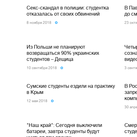
Секс-скандал в полиции: студентка
В Па
отказалась от своих обвинений
до с
8 ноября 2018
23 окт
Из Польши не планируют
Четы
возвращаться 90% украинских
созна
студентов – Дещица
виде
10 сентября 2018
3 сент
Сумские студенты ездили на практику
В Ро
в Крым
запр
комп
12 мая 2018
30 апр
"Наш край": Сегодня выключили
Смер
батареи, завтра студенты будут
студе