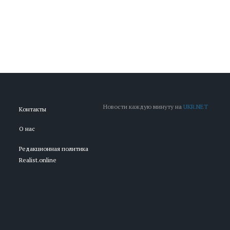
Новости каждую минуту на
UKR.NET
Контакты
О нас
Редакционная политика
Realist.online