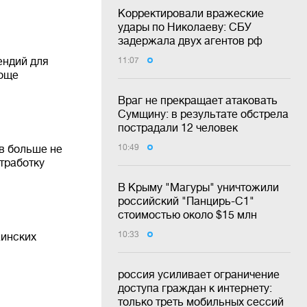
Корректировали вражеские
удары по Николаеву: СБУ
задержала двух агентов рф
ендий для
11:07
роще
Враг не прекращает атаковать
Сумщину: в результате обстрела
пострадали 12 человек
в больше не
10:49
отработку
В Крыму "Магуры" уничтожили
российский "Панцирь-С1"
стоимостью около $15 млн
10:33
аинских
россия усиливает ограничение
доступа граждан к интернету:
только треть мобильных сессий