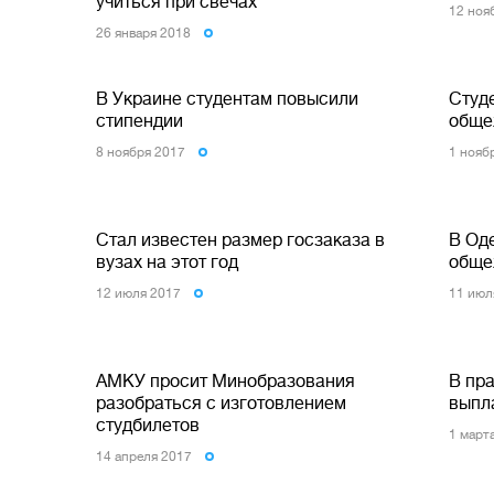
учиться при свечах
12 ноя
26 января 2018
В Украине студентам повысили
Студ
стипендии
обще
8 ноября 2017
1 нояб
Стал известен размер госзаказа в
В Од
вузах на этот год
обще
12 июля 2017
11 июл
АМКУ просит Минобразования
В пр
разобраться с изготовлением
выпл
студбилетов
1 март
14 апреля 2017