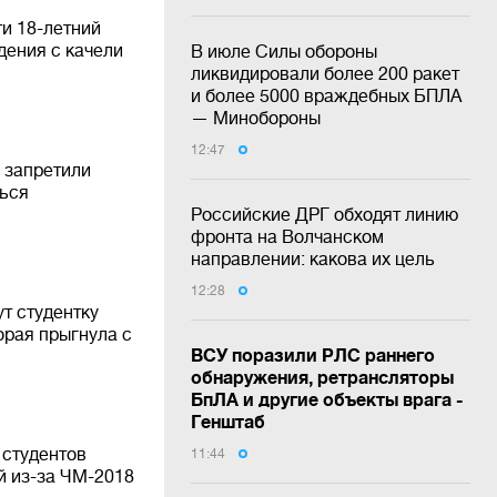
и 18-летний
дения с качели
В июле Силы обороны
ликвидировали более 200 ракет
и более 5000 враждебных БПЛА
— Минобороны
12:47
 запретили
ться
Российские ДРГ обходят линию
фронта на Волчанском
направлении: какова их цель
12:28
т студентку
орая прыгнула с
ВСУ поразили РЛС раннего
обнаружения, ретрансляторы
БпЛА и другие объекты врага -
Генштаб
 студентов
11:44
й из-за ЧМ-2018