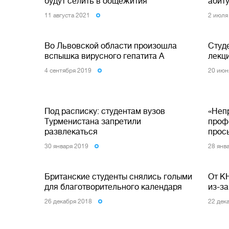
будут селить в общежития
абит
11 августа 2021
2 июля
Во Львовской области произошла
Студ
вспышка вирусного гепатита А
лекц
4 сентября 2019
20 июн
Под расписку: студентам вузов
«Неп
Турменистана запретили
проф
развлекаться
прос
30 января 2019
28 янв
Британские студенты снялись голыми
От К
для благотворительного календаря
из-з
26 декабря 2018
22 дек