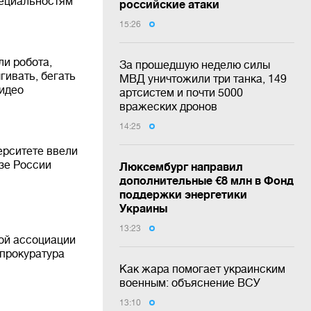
пециальностям
российские атаки
15:26
и робота,
За прошедшую неделю силы
гивать, бегать
МВД уничтожили три танка, 149
видео
артсистем и почти 5000
вражеских дронов
14:25
ерситете ввели
озе России
Люксембург направил
дополнительные €8 млн в Фонд
поддержки энергетики
Украины
13:23
ой ассоциации
 прокуратура
Как жара помогает украинским
военным: объяснение ВСУ
13:10