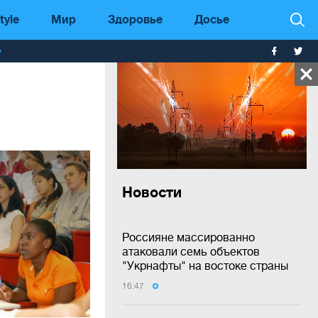
tyle
Мир
Здоровье
Досье
т
Новости
Россияне массированно
атаковали семь объектов
"Укрнафты" на востоке страны
16:47