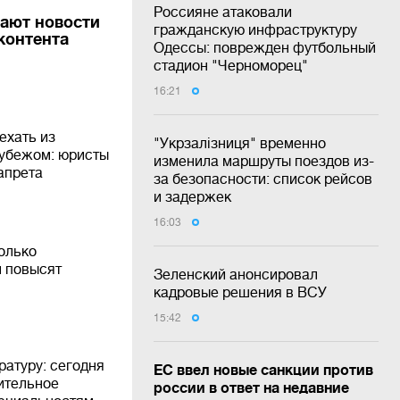
Россияне атаковали
чают новости
гражданскую инфраструктуру
контента
Одессы: поврежден футбольный
стадион "Черноморец"
16:21
ехать из
"Укрзалізниця" временно
рубежом: юристы
изменила маршруты поездов из-
апрета
за безопасности: список рейсов
и задержек
16:03
колько
м повысят
Зеленский анонсировал
кадровые решения в ВСУ
15:42
ратуру: сегодня
ЕС ввел новые санкции против
ительное
россии в ответ на недавние