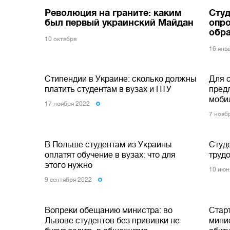
Революция на граните: каким
Студ
был первый украинский Майдан
опро
обр
10 октября
16 янв
Стипендии в Украине: сколько должны
Для 
платить студентам в вузах и ПТУ
пред
моби
17 ноября 2022
7 нояб
В Польше студентам из Украины
Студ
оплатят обучение в вузах: что для
трудо
этого нужно
10 июн
9 сентября 2022
Вопреки обещанию министра: во
Стар
Львове студентов без прививки не
мини