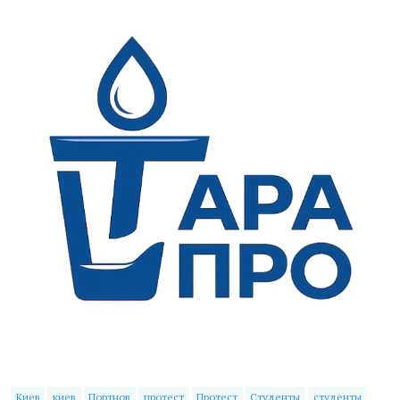
Киев
киев
Портнов
протест
Протест
Студенты
студенты