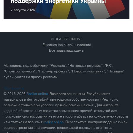
поддержки энергетики Украины
7 августа 2026
© REALIST.ONLINE
Ежедневное онлайн-издание
Все права защищены
Материалы под рубриками "Реклама", "На правах рекламы", "PR",
"Спонсор проекта", "Партнер проекта", "Новости компаний", "Позиция"
публикуются на правах рекламы
Карта сайта
© 2016-2026
Realist.online
. Все права защищены. Републикация
материалов и фотографий, являющихся собственностью «Реалист»,
возможна только при условии прямой ссылки на сайт. Для интернет-
изданий обязательным является размещение прямой, открытой для
поисковых систем, ссылки не ниже второго абзаца на конкретную новость
или статью на веб-сайт
realist.online
. Перепечатка, воспроизведение и/или
распространение информации, содержащей ссылку на агентства