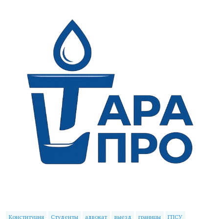
Конституция
Студенты
адвокат
выезд
границы
ГПСУ