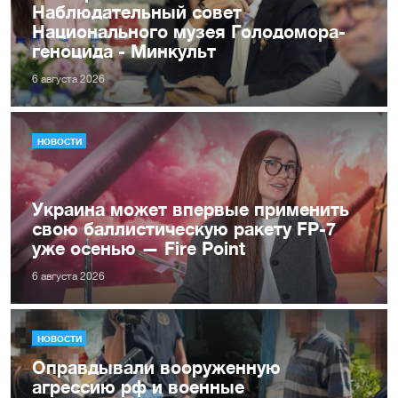
Наблюдательный совет
Национального музея Голодомора-
геноцида - Минкульт
6 августа 2026
НОВОСТИ
Украина может впервые применить
свою баллистическую ракету FP-7
уже осенью — Fire Point
6 августа 2026
НОВОСТИ
Оправдывали вооруженную
агрессию рф и военные