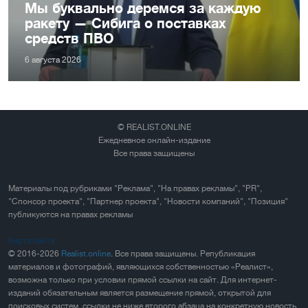
Мы буквально деремся за каждую
ракету — Сибига о поставках
средств ПВО
6 августа 2026
© REALIST.ONLINE
Ежедневное онлайн-издание
Все права защищены
Материалы под рубриками "Реклама", "На правах рекламы", "PR",
"Спонсор проекта", "Партнер проекта", "Новости компаний", "Позиция"
публикуются на правах рекламы
Карта сайта
© 2016-2026
Realist.online
. Все права защищены. Републикация
материалов и фотографий, являющихся собственностью «Реалист»,
возможна только при условии прямой ссылки на сайт. Для интернет-
изданий обязательным является размещение прямой, открытой для
поисковых систем, ссылки не ниже второго абзаца на конкретную новость