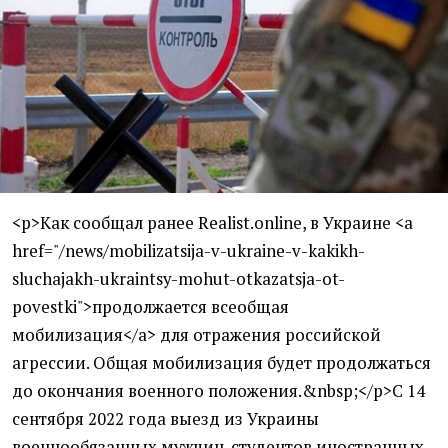
<p>Как сообщал ранее Realist.online, в Украине <a
href="/news/mobilizatsija-v-ukraine-v-kakikh-
sluchajakh-ukraintsy-mohut-otkazatsja-ot-
povestki">продолжается всеобщая
мобилизация</a> для отражения российской
агрессии. Общая мобилизация будет продолжаться
до окончания военного положения.&nbsp;</p>С 14
сентября 2022 года выезд из Украины
военнообязанных мужчин-студентов иностранных