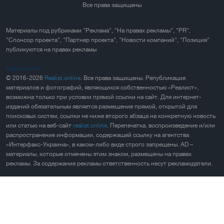
Все права защищены
Материалы под рубриками "Реклама", "На правах рекламы", "PR",
"Спонсор проекта", "Партнер проекта", "Новости компаний", "Позиция"
публикуются на правах рекламы
Карта сайта
© 2016-2026
Realist.online
. Все права защищены. Републикация
материалов и фотографий, являющихся собственностью «Реалист»,
возможна только при условии прямой ссылки на сайт. Для интернет-
изданий обязательным является размещение прямой, открытой для
поисковых систем, ссылки не ниже второго абзаца на конкретную новость
или статью на веб-сайт
realist.online
. Перепечатка, воспроизведение и/или
распространение информации, содержащей ссылку на агентства
«Интерфакс-Украина», в каком-либо виде строго запрещены. AD –
материалы, которые отмечены этим знаком, размещены на правах
рекламы. За содержание рекламы ответственность несут рекламодатели.