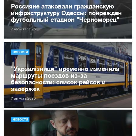
Россияне атаковали гражданскую
инфраструктуру Одессы: поврежден
футбольный стадион "Черноморец"
7 августа 2026
НОВОСТИ
"Укрзалізниця" временно изменила
маршруты поездов из-за
безопасности: список рейсов и
задержек
7 августа 2026
НОВОСТИ