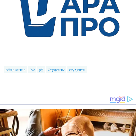
общежитие
РФ
рф
Студенты
студенты