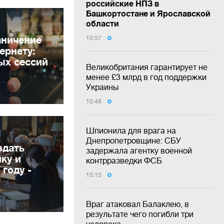
российские НПЗ в
Башкортостане и Ярославской
области
аничение
10:57
ернету:
ых сессий
Великобритания гарантирует не
менее £3 млрд в год поддержки
Украины
10:48
Шпионила для врага на
Днепропетровщине: СБУ
здать
задержала агентку военной
ку и
контрразведки ФСБ
 году -
10:15
Враг атаковал Балаклею, в
результате чего погибли три