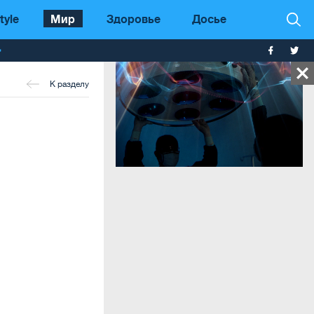
tyle
Мир
Здоровье
Досье
т
К разделу