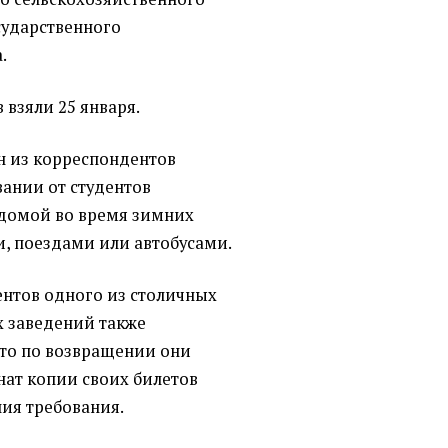
сударственного
.
 взяли 25 января.
н из корреспондентов
вании от студентов
 домой во время зимних
и, поездами или автобусами.
ентов одного из столичных
х заведений также
что по возвращении они
нат копии своих билетов
ния требования.