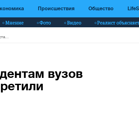
кономика
Происшествия
Общество
LifeS
Мнение
Фото
Видео
Реалист объясняе
Под расписку: студентам вузов Турменистана запретили развлекаться
удентам вузов
претили