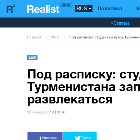
Политика
Э
Статьи
Главная
Мир
МИР
Под расписку: ст
Турменистана за
развлекаться
30 января 2019 | 03:45
Facebook
Twitter