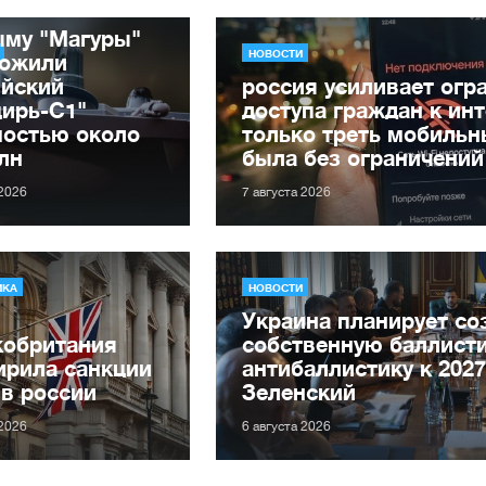
ыму "Магуры"
НОВОСТИ
тожили
ийский
россия усиливает огр
цирь-С1"
доступа граждан к инт
мостью около
только треть мобильн
лн
была без ограничений
 2026
7 августа 2026
ИКА
НОВОСТИ
Украина планирует со
кобритания
собственную баллисти
ирила санкции
антибаллистику к 2027
в россии
Зеленский
 2026
6 августа 2026