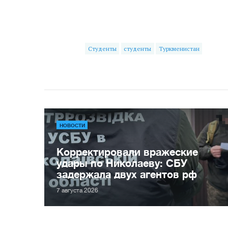
Студенты
студенты
Туркменистан
НОВОСТИ
Корректировали вражеские
удары по Николаеву: СБУ
задержала двух агентов рф
7 августа 2026