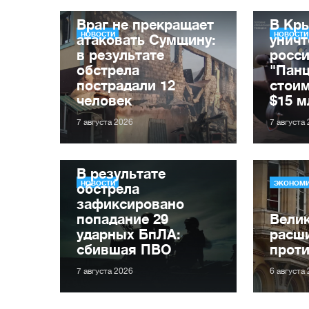
Враг не прекращает
В Кр
НОВОСТИ
НОВОСТИ
атаковать Сумщину:
унич
в результате
росс
обстрела
"Пан
пострадали 12
стои
человек
$15 м
7 августа 2026
7 августа
В результате
НОВОСТИ
ЭКОНОМ
обстрела
зафиксировано
попадание 29
Вели
ударных БпЛА:
расш
сбившая ПВО
проти
7 августа 2026
6 августа