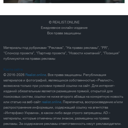
© REALIST.ONLINE
Ежедневное онлайн-издание
Все права защищены
Материалы под рубриками "Реклама", "На правах рекламы", "PR",
"Спонсор проекта", "Партнер проекта", "Новости компаний", "Позиция"
публикуются на правах рекламы
Карта сайта
© 2016-2026
Realist.online
. Все права защищены. Републикация
материалов и фотографий, являющихся собственностью «Реалист»,
возможна только при условии прямой ссылки на сайт. Для интернет-
изданий обязательным является размещение прямой, открытой для
поисковых систем, ссылки не ниже второго абзаца на конкретную новость
или статью на веб-сайт
realist.online
. Перепечатка, воспроизведение и/или
распространение информации, содержащей ссылку на агентства
«Интерфакс-Украина», в каком-либо виде строго запрещены. AD –
материалы, которые отмечены этим знаком, размещены на правах
рекламы. За содержание рекламы ответственность несут рекламодатели.