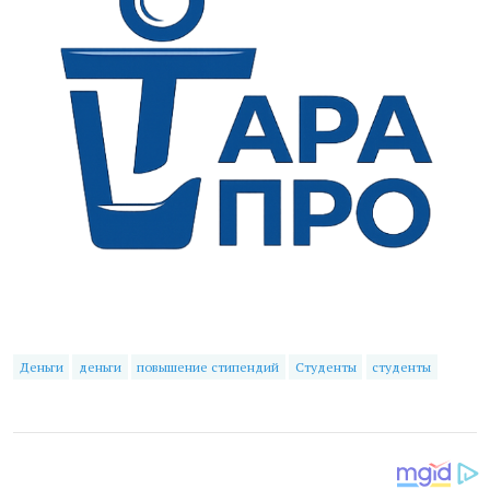
Деньги
деньги
повышение стипендий
Студенты
студенты