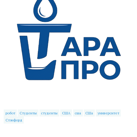
робот
Студенты
студенты
США
сша
СШа
университет
Стэнфорд