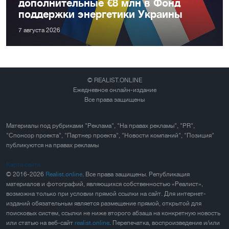
дополнительные €8 млн в Фонд
поддержки энергетики Украины
7 августа 2026
© REALIST.ONLINE
Ежедневное онлайн-издание
Все права защищены
Материалы под рубриками "Реклама", "На правах рекламы", "PR",
"Спонсор проекта", "Партнер проекта", "Новости компаний", "Позиция"
публикуются на правах рекламы
Карта сайта
© 2016-2026
Realist.online
. Все права защищены. Републикация
материалов и фотографий, являющихся собственностью «Реалист»,
возможна только при условии прямой ссылки на сайт. Для интернет-
изданий обязательным является размещение прямой, открытой для
поисковых систем, ссылки не ниже второго абзаца на конкретную новость
или статью на веб-сайт
realist.online
. Перепечатка, воспроизведение и/или